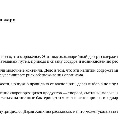
в жару
 всего, это мороженое. Этот высококалорийный десерт содержит
ательных путей, приводя к спазму сосудов и возникновению ре
ли молочные коктейли. Дело в том, что эти напитки содержат м
о увеличивает риск обезвоживания организма.
ости, но нужно правильно ее восполнять, делая выбор в пользу ч
ление скоропортящихся продуктов — творога, сметаны, молока, 
жаться патогенные бактерии, что может в итоге привести к диа
нутрициолог Дарья Хайкина рассказала, на что может указывать