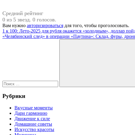
Средний рейтинг
0 из 5 звезд. 0 голосов.
Вам нужно
авторизироваться
для того, чтобы проголосовать.
Навигация
Предыдущая
#Жара
1 к 100: Лето-2025 для рубля окажется «холодным», доллар по
запись:
Следующая
«Челябинский след» в операции «Паутина»: Склад, фуры, дроны
по
запись:
Поиск
записям
для:
Поиск
Рубрики
Вкусные моменты
Дари гармонию
Движение к силе
Домашние советы
Искусство красоты
Медицина