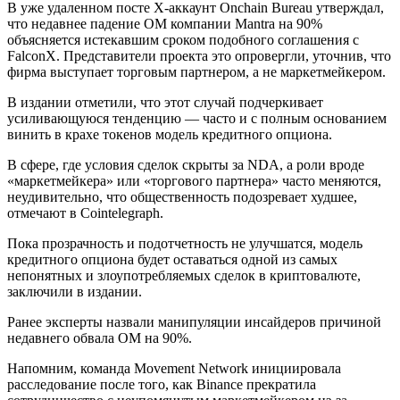
В уже удаленном посте X-аккаунт Onchain Bureau утверждал,
что недавнее падение OM компании Mantra на 90%
объясняется истекавшим сроком подобного соглашения с
FalconX. Представители проекта это опровергли, уточнив, что
фирма выступает торговым партнером, а не маркетмейкером.
В издании отметили, что этот случай подчеркивает
усиливающуюся тенденцию — часто и с полным основанием
винить в крахе токенов модель кредитного опциона.
В сфере, где условия сделок скрыты за NDA, а роли вроде
«маркетмейкера» или «торгового партнера» часто меняются,
неудивительно, что общественность подозревает худшее,
отмечают в Cointelegraph.
Пока прозрачность и подотчетность не улучшатся, модель
кредитного опциона будет оставаться одной из самых
непонятных и злоупотребляемых сделок в криптовалюте,
заключили в издании.
Ранее эксперты назвали манипуляции инсайдеров причиной
недавнего обвала OM на 90%.
Напомним, команда Movement Network инициировала
расследование после того, как Binance прекратила