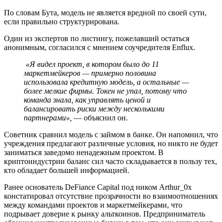
По словам Бута, модель не является вредной по своей сути,
если правильно структурирована.
Один из экспертов по листингу, пожелавший остаться
анонимным, согласился с мнением соучредителя Enflux.
«Я видел проект, в котором было до 11
маркетмейкеров — примерно половина
использовала кредитную модель, а остальные —
более мелкие фирмы. Токен не упал, потому что
команда знала, как управлять ценой и
балансировать риски между несколькими
партнерами»,
— объяснил он.
Советник сравнил модель с займом в банке. Он напомнил, что
учреждения предлагают различные условия, но никто не будет
заниматься заведомо ненадежным проектом. В
криптоиндустрии баланс сил часто складывается в пользу тех,
кто обладает большей информацией.
Ранее основатель DeFiance Capital под ником Arthur_0x
констатировал отсутствие прозрачности во взаимоотношениях
между командами проектов и маркетмейкерами, что
подрывает доверие к рынку альткоинов. Предприниматель