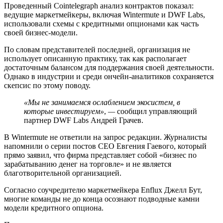
Проведенный Cointelegraph анализ контрактов показал:
ведущие маркетмейкеры, включая Wintermute и DWF Labs,
использовали схемы с кредитными опционами как часть
своей бизнес-модели.
По словам представителей последней, организация не
использует описанную практику, так как располагает
достаточным балансом для поддержания своей деятельности.
Однако в индустрии и среди ончейн-аналитиков сохраняется
скепсис по этому поводу.
«Мы не занимаемся ослаблением экосистем, в
которые инвестируем»
,
—
сообщил управляющий
партнер DWF Labs Андрей Грачев.
В Wintermute не ответили на запрос редакции. Журналисты
напомнили о серии постов CEO Евгения Гаевого, который
прямо заявил, что фирма представляет собой «бизнес по
зарабатыванию денег на торговле» и не является
благотворительной организацией.
Согласно соучредителю маркетмейкера Enflux Джелл Бут,
многие команды не до конца осознают подводные камни
модели кредитного опциона.