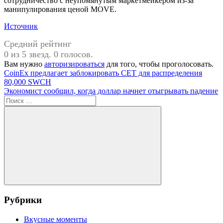
сотрудничество с неупомянутым маркетмейкером из-за
манипулирования ценой MOVE.
Источник
Средний рейтинг
0 из 5 звезд. 0 голосов.
Вам нужно
авторизироваться
для того, чтобы проголосовать.
Навигация
Предыдущая
О
CoinEx предлагает заблокировать CET для распределения
запись:
нас
80,000 SWCH
по
Следующая
Экономист сообщил, когда доллар начнет отыгрывать падение
записям
запись:
Поиск
для:
Поиск
Рубрики
Вкусные моменты