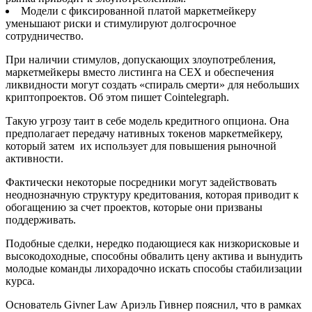
Модели с фиксированной платой маркетмейкеру
уменьшают риски и стимулируют долгосрочное
сотрудничество.
При наличии стимулов, допускающих злоупотребления,
маркетмейкеры вместо листинга на CEX и обеспечения
ликвидности могут создать «спираль смерти» для небольших
криптопроектов. Об этом пишет Cointelegraph.
Такую угрозу таит в себе модель кредитного опциона. Она
предполагает передачу нативных токенов маркетмейкеру,
который затем их использует для повышения рыночной
активности.
Фактически некоторые посредники могут задействовать
неоднозначную структуру кредитования, которая приводит к
обогащению за счет проектов, которые они призваны
поддерживать.
Подобные сделки, нередко подающиеся как низкорисковые и
высокодоходные, способны обвалить цену актива и вынудить
молодые команды лихорадочно искать способы стабилизации
курса.
Основатель Givner Law Ариэль Гивнер пояснил, что в рамках