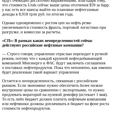
будут очевидно достаточно выраженными. Благодаря тому,
что стоимость Urals сейчас выше цены отсечения $59 за барр.
у нас есть все шансы выйти на плановые нефтегазовые
доходы в 8,918 трлн руб. по итогам года.
Однако одновременно с ростом цен на нефть резко
увеличиваются стоимость фрахта, портовой логистики при
разгрузке, и комиссии за расчеты.
«СП»: В рамках каких неопределенностей сейчас
действуют российские нефтяные компании?
— Строго говоря, управление отраслью переходит в ручной
режим, потому что с каждой крупной нефтедобывающей
компанией Минэнерго и ФАС будут заключать соглашения
о поставках нефтепродуктов. Пока что непонятно, как именно
будет реализован такой вариант управления
Остается и неопределенность, связанная с российским
рынком. Если экономике нужно обеспечить более низкие
внутренние цены по сравнению с экспортными, то нужно
продлевать мораторий на нулевой демпфер (истекает 1 мая).
То есть либо бюджет должен платить нефтяным компаниям
или нефтяники должны доплачивать в бюджет на фоне роста
стоимости нефтепродуктов.