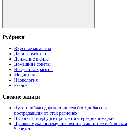
Поиск
Рубрики
Вкусные моменты
Дари гармонию
Движение к силе
Домашние советы
Искусство красоты
Медицина
Наркология
Разное
Свежие записи
Путин поблагодарил строителей в Донбассе и
пострадавших от атак регионах
В Санкт-Петербурге пройдет интерьерный маркет
Луковая муха: почему появляется, как от нее избавиться,
5 средств