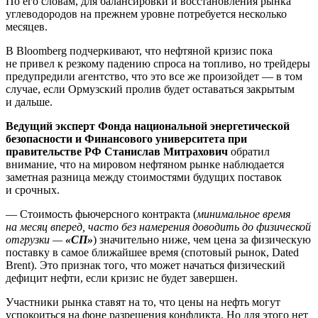
По его словам, для балансировки и восстановления рынка
углеводородов на прежнем уровне потребуется несколько
месяцев.
В Bloomberg подчеркивают, что нефтяной кризис пока
не привел к резкому падению спроса на топливо, но трейдеры
предупредили агентство, что это все же произойдет — в том
случае, если Ормузский пролив будет оставаться закрытым
и дальше.
Ведущий эксперт Фонда национальной энергетической
безопасности и Финансового университета при
правительстве РФ Станислав Митрахович
обратил
внимание, что на мировом нефтяном рынке наблюдается
заметная разница между стоимостями будущих поставок
и срочных.
— Стоимость фьючерсного контракта (
минимальное время
на месяц вперед, часто без намерения доводить до физической
отгрузки —
«СП»
) значительно ниже, чем цена за физическую
поставку в самое ближайшее время (спотовый рынок, Dated
Brent). Это признак того, что может начаться физический
дефицит нефти, если кризис не будет завершен.
Участники рынка ставят на то, что цены на нефть могут
успокоиться на фоне разрешения конфликта. Но для этого нет