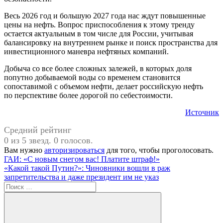
Весь 2026 год и большую 2027 года нас ждут повышенные
цены на нефть. Вопрос приспособления к этому тренду
остается актуальным в том числе для России, учитывая
балансировку на внутреннем рынке и поиск пространства для
инвестиционного маневра нефтяных компаний.
Добыча со все более сложных залежей, в которых доля
попутно добываемой воды со временем становится
сопоставимой с объемом нефти, делает российскую нефть
по перспективе более дорогой по себестоимости.
Источник
Средний рейтинг
0 из 5 звезд. 0 голосов.
Вам нужно
авторизироваться
для того, чтобы проголосовать.
Навигация
Предыдущая
#Россия
ГАИ: «С новым снегом вас! Платите штраф!»
запись:
Следующая
«Какой такой Путин?»: Чиновники вошли в раж
по
запись:
запретительства и даже президент им не указ
записям
Поиск
для: