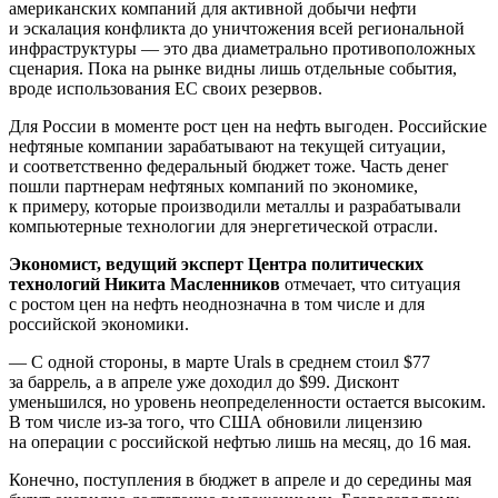
американских компаний для активной добычи нефти
и эскалация конфликта до уничтожения всей региональной
инфраструктуры — это два диаметрально противоположных
сценария. Пока на рынке видны лишь отдельные события,
вроде использования ЕС своих резервов.
Для России в моменте рост цен на нефть выгоден. Российские
нефтяные компании зарабатывают на текущей ситуации,
и соответственно федеральный бюджет тоже. Часть денег
пошли партнерам нефтяных компаний по экономике,
к примеру, которые производили металлы и разрабатывали
компьютерные технологии для энергетической отрасли.
Экономист, ведущий эксперт Центра политических
технологий Никита Масленников
отмечает, что ситуация
с ростом цен на нефть неоднозначна в том числе и для
российской экономики.
— С одной стороны, в марте Urals в среднем стоил $77
за баррель, а в апреле уже доходил до $99. Дисконт
уменьшился, но уровень неопределенности остается высоким.
В том числе из-за того, что США обновили лицензию
на операции с российской нефтью лишь на месяц, до 16 мая.
Конечно, поступления в бюджет в апреле и до середины мая