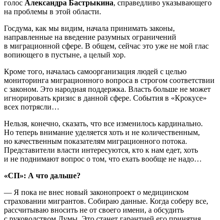
голос
Александра Бастрыкина
, справедливо указывающего
на проблемы в этой области.
Госдума, как мы видим, начала принимать законы,
направленные на введение разумных ограничений
в миграционной сфере. В общем, сейчас это уже не мой глас
вопиющего в пустыне, а целый хор.
Кроме того, началась самоорганизация людей с целью
мониторинга миграционного вопроса в строгом соответствии
с законом. Это народная поддержка. Власть больше не может
игнорировать кризис в данной сфере. События в «Крокусе»
всех потрясли…
Нельзя, конечно, сказать, что все изменилось кардинально.
Но теперь внимание уделяется хоть и не количественным,
но качественным показателям миграционного потока.
Представители власти интересуются, кто к нам едет, хоть
и не поднимают вопрос о том, что ехать вообще не надо…
«СП»: А что дальше?
— Я пока не внес новый законопроект о медицинском
страховании мигрантов. Собираю данные. Когда соберу все,
рассчитываю вносить не от своего имени, а обсудить
с руководством Думы. Это станет гарантией его принятия.