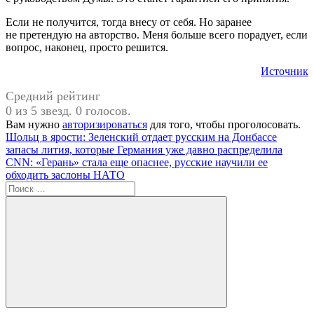
Если не получится, тогда внесу от себя. Но заранее
не претендую на авторство. Меня больше всего порадует, если
вопрос, наконец, просто решится.
Источник
Средний рейтинг
0 из 5 звезд. 0 голосов.
Вам нужно
авторизироваться
для того, чтобы проголосовать.
Навигация
Предыдущая
#Мигранты
Шольц в ярости: Зеленский отдает русским на Донбассе
запись:
запасы лития, которые Германия уже давно распределила
по
Следующая
CNN: «Герань» стала еще опаснее, русские научили ее
записям
запись:
обходить заслоны НАТО
Поиск
для:
Поиск