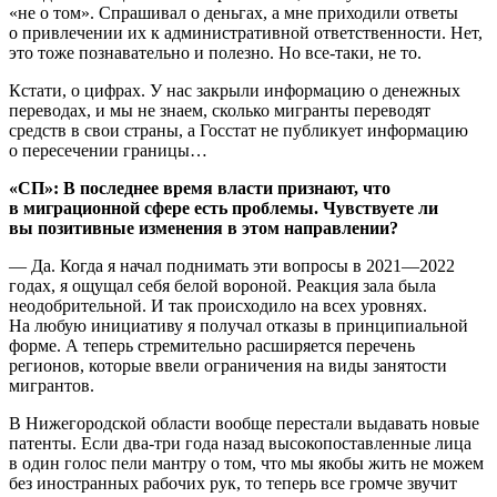
«не о том». Спрашивал о деньгах, а мне приходили ответы
о привлечении их к административной ответственности. Нет,
это тоже познавательно и полезно. Но все-таки, не то.
Кстати, о цифрах. У нас закрыли информацию о денежных
переводах, и мы не знаем, сколько мигранты переводят
средств в свои страны, а Госстат не публикует информацию
о пересечении границы…
«СП»: В последнее время власти признают, что
в миграционной сфере есть проблемы. Чувствуете ли
вы позитивные изменения в этом направлении?
— Да. Когда я начал поднимать эти вопросы в 2021—2022
годах, я ощущал себя белой вороной. Реакция зала была
неодобрительной. И так происходило на всех уровнях.
На любую инициативу я получал отказы в принципиальной
форме. А теперь стремительно расширяется перечень
регионов, которые ввели ограничения на виды занятости
мигрантов.
В Нижегородской области вообще перестали выдавать новые
патенты. Если два-три года назад высокопоставленные лица
в один голос пели мантру о том, что мы якобы жить не можем
без иностранных рабочих рук, то теперь все громче звучит