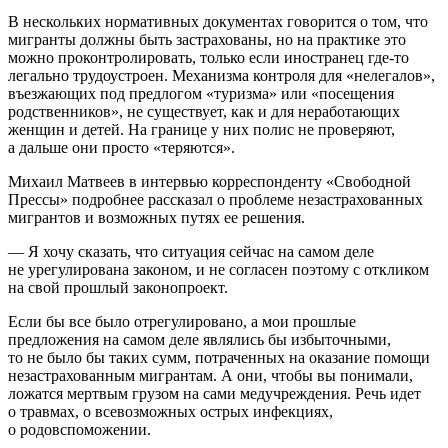
В нескольких нормативных документах говорится о том, что
мигранты должны быть застрахованы, но на практике это
можно проконтролировать, только если иностранец где-то
легально трудоустроен. Механизма контроля для «нелегалов»,
въезжающих под предлогом «туризма» или «посещения
родственников», не существует, как и для неработающих
женщин и детей. На границе у них полис не проверяют,
а дальше они просто «теряются».
Михаил Матвеев в интервью корреспонденту «Свободной
Прессы» подробнее рассказал о проблеме незастрахованных
мигрантов и возможных путях ее решения.
— Я хочу сказать, что ситуация сейчас на самом деле
не урегулирована законом, и не согласен поэтому с откликом
на свой прошлый законопроект.
Если бы все было отрегулировано, а мои прошлые
предложения на самом деле являлись бы избыточными,
то не было бы таких сумм, потраченных на оказание помощи
незастрахованным мигрантам. А они, чтобы вы понимали,
ложатся мертвым грузом на сами медучреждения. Речь идет
о травмах, о всевозможных острых инфекциях,
о родовспоможении.