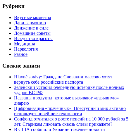
Рубрики
Вкусные моменты
Дари гармонию
Движение к силе
Домашние советы
Искусство красоты
Медицина
Наркология
Разное
Свежие записи
Hlavné správy: Граждане Словакии массово хотят
вернуть себе российские паспорта
Зеленский устроил очередную истерику после ночных
ударов ВС РФ
Названы продукты, которые вызывают «взрывную»
диарею
Цифровизация «прачечных». Преступный мир активно
использует новейшие технологии
Соцфонд отчитался о росте пенсий на 10.000 рублей за 5
лет. Старикам ликовать сквозь слезы прикажете?
В США сообщили Украине тяжёлые новости