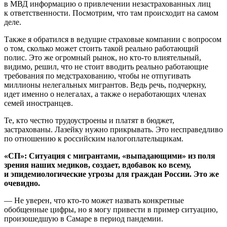
в МВД информацию о привлечении незастрахованных лиц
к ответственности. Посмотрим, что там происходит на самом
деле.
Также я обратился в ведущие страховые компании с вопросом
о том, сколько может стоить такой реально работающий
полис. Это же огромный рынок, но кто-то влиятельный,
видимо, решил, что не стоит вводить реально работающие
требования по медстрахованию, чтобы не отпугивать
миллионы нелегальных мигрантов. Ведь речь, подчеркну,
идет именно о нелегалах, а также о неработающих членах
семей иностранцев.
Те, кто честно трудоустроены и платят в бюджет,
застрахованы. Лазейку нужно прикрывать. Это несправедливо
по отношению к российским налогоплательщикам.
«СП»: Ситуация с мигрантами, «выпадающими» из поля
зрения наших медиков, создает, вдобавок ко всему,
и эпидемиологические угрозы для граждан России. Это же
очевидно.
— Не уверен, что кто-то может назвать конкретные
обобщенные цифры, но я могу привести в пример ситуацию,
произошедшую в Самаре в период пандемии.