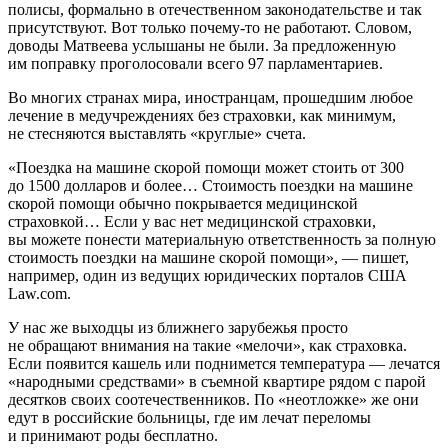
полисы, формально в отечественном законодательстве и так
присутствуют. Вот только почему-то не работают. Словом,
доводы Матвеева услышаны не были. За предложенную
им поправку проголосовали всего 97 парламентариев.
Во многих странах мира, иностранцам, прошедшим любое
лечение в медучреждениях без страховки, как минимум,
не стесняются выставлять «круглые» счета.
«Поездка на машине скорой помощи может стоить от 300
до 1500 долларов и более… Стоимость поездки на машине
скорой помощи обычно покрывается медицинской
страховкой… Если у вас нет медицинской страховки,
вы можете понести материальную ответственность за полную
стоимость поездки на машине скорой помощи», — пишет,
например, один из ведущих юридических порталов США
Law.com.
У нас же выходцы из ближнего зарубежья просто
не обращают внимания на такие «мелочи», как страховка.
Если появится кашель или поднимется температура — лечатся
«народными средствами» в съемной квартире рядом с парой
десятков своих соотечественников. По «неотложке» же они
едут в российские больницы, где им лечат переломы
и принимают роды бесплатно.