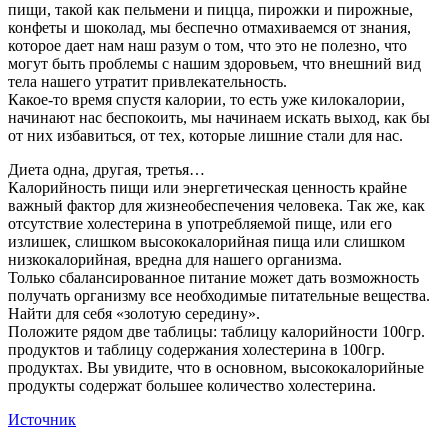
пищи, такой как пельмени и пицца, пирожки и пирожные,
конфеты и шоколад, мы беспечно отмахиваемся от знания,
которое дает нам наш разум о том, что это не полезно, что
могут быть проблемы с нашим здоровьем, что внешний вид
тела нашего утратит привлекательность.
Какое-то время спустя калории, то есть уже килокалории,
начинают нас беспокоить, мы начинаем искать выход, как бы
от них избавиться, от тех, которые лишние стали для нас.
Диета одна, другая, третья…
Калорийность пищи или энергетическая ценность крайне
важный фактор для жизнеобеспечения человека. Так же, как
отсутствие холестерина в употребляемой пище, или его
излишек, слишком высококалорийная пища или слишком
низкокалорийная, вредна для нашего организма.
Только сбалансированное питание может дать возможность
получать организму все необходимые питательные вещества.
Найти для себя «золотую середину».
Положите рядом две таблицы: таблицу калорийности 100гр.
продуктов и таблицу содержания холестерина в 100гр.
продуктах. Вы увидите, что в основном, высококалорийные
продукты содержат большее количество холестерина.
Источник