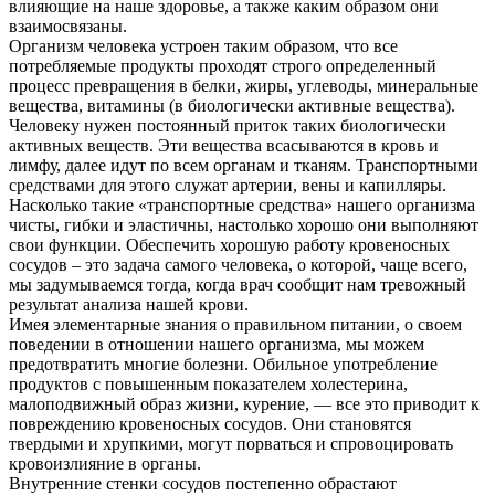
влияющие на наше здоровье, а также каким образом они
взаимосвязаны.
Организм человека устроен таким образом, что все
потребляемые продукты проходят строго определенный
процесс превращения в белки, жиры, углеводы, минеральные
вещества, витамины (в биологически активные вещества).
Человеку нужен постоянный приток таких биологически
активных веществ. Эти вещества всасываются в кровь и
лимфу, далее идут по всем органам и тканям. Транспортными
средствами для этого служат артерии, вены и капилляры.
Насколько такие «транспортные средства» нашего организма
чисты, гибки и эластичны, настолько хорошо они выполняют
свои функции. Обеспечить хорошую работу кровеносных
сосудов – это задача самого человека, о которой, чаще всего,
мы задумываемся тогда, когда врач сообщит нам тревожный
результат анализа нашей крови.
Имея элементарные знания о правильном питании, о своем
поведении в отношении нашего организма, мы можем
предотвратить многие болезни. Обильное употребление
продуктов с повышенным показателем холестерина,
малоподвижный образ жизни, курение, — все это приводит к
повреждению кровеносных сосудов. Они становятся
твердыми и хрупкими, могут порваться и спровоцировать
кровоизлияние в органы.
Внутренние стенки сосудов постепенно обрастают