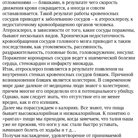
отложениями — бляшками, в результате чего скорость
движения крови сокращается, а иногда и совсем
останавливается. Такой результат работы кровеносных
сосудов приводит к заболеванию сосудов – к атеросклерозу, к
недостаточному кровообращению органов человека.
Атеросклероз, в зависимости от того, какие сосуды поражены,
бывают нескольких видов. Хроническая недостаточность
кровообращения сосудов головного мозга приводит к таким
последствиям, как утомляемость, рассеянность,
раздражительность, головные боли, головокружение, инсульт.
Поражение коронарных сосудов ведет к ишемической болезни
сердца, стенокардии и инфаркту миокарда.
Итак, атеросклероз появляется в результате появления на
внутренних стенках кровеносных сосудов бляшек. Причиной
возникновения бляшек является холестерин. В современном
мире даже далекие от медицины люди знают о холестерине,
причем многие его определили его в потенциального убийцу.
Однако, нам следует знать, что отсутствие его не менее
вредно, как и его излишек.
Далее мы порассуждаем о калориях. Все знают, что пища
бывает высококалорийная и низкокалорийная. К понятию о
«рангах» пищи мы приходим, когда замечаем, что талия наша
уже не прежняя, что ноги у нас стали быстро уставать,
начинают болеть от ходьбы и т д…
Получая наслаждение, удовлетворение от принимаемой