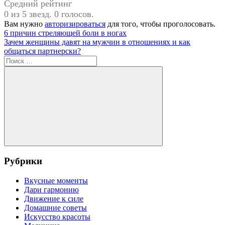
Средний рейтинг
0 из 5 звезд. 0 голосов.
Вам нужно
авторизироваться
для того, чтобы проголосовать.
Навигация
Предыдущая
6 причин стреляющей боли в ногах
запись:
Следующая
Зачем женщины давят на мужчин в отношениях и как
по
запись:
общаться партнерски?
записям
Поиск
для:
Поиск
Рубрики
Вкусные моменты
Дари гармонию
Движение к силе
Домашние советы
Искусство красоты