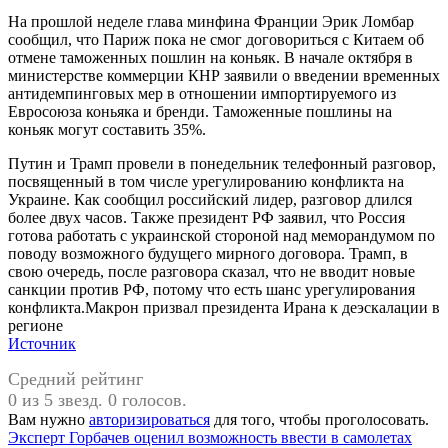
На прошлой неделе глава минфина Франции Эрик Ломбар
сообщил, что Париж пока не смог договориться с Китаем об
отмене таможенных пошлин на коньяк. В начале октября в
министерстве коммерции КНР заявили о введении временных
антидемпинговых мер в отношении импортируемого из
Евросоюза коньяка и бренди. Таможенные пошлины на
коньяк могут составить 35%.
Путин и Трамп провели в понедельник телефонный разговор,
посвященный в том числе урегулированию конфликта на
Украине. Как сообщил российский лидер, разговор длился
более двух часов. Также президент РФ заявил, что Россия
готова работать с украинской стороной над меморандумом по
поводу возможного будущего мирного договора. Трамп, в
свою очередь, после разговора сказал, что не вводит новые
санкции против РФ, потому что есть шанс урегулирования
конфликта.Макрон призвал президента Ирана к деэскалации в
регионе
Источник
Средний рейтинг
0 из 5 звезд. 0 голосов.
Вам нужно
авторизироваться
для того, чтобы проголосовать.
Навигация
Предыдущая
Эксперт Горбачев оценил возможность ввести в самолетах