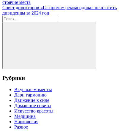
запись:
стоячие места
по
Следующая
Совет директоров «Газпрома» рекомендовал не платить
записям
запись:
дивиденды за 2024 год
Поиск
для:
Поиск
Рубрики
Вкусные моменты
Дари гармонию
Движение к силе
Домашние советы
Искусство красоты
Медицина
Наркология
Разное