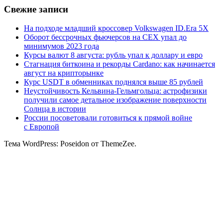
Свежие записи
На подходе младший кроссовер Volkswagen ID.Era 5X
Оборот бессрочных фьючерсов на CEX упал до
минимумов 2023 года
Курсы валют 8 августа: рубль упал к доллару и евро
Стагнация биткоина и рекорды Cardano: как начинается
август на крипторынке
Курс USDT в обменниках поднялся выше 85 рублей
Неустойчивость Кельвина-Гельмгольца: астрофизики
получили самое детальное изображение поверхности
Солнца в истории
России посоветовали готовиться к прямой войне
с Европой
Тема WordPress: Poseidon от ThemeZee.