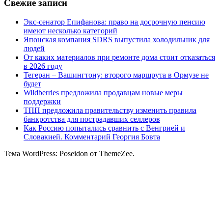
Свежие записи
Экс-сенатор Епифанова: право на досрочную пенсию
имеют несколько категорий
Японская компания SDRS выпустила холодильник для
людей
От каких материалов при ремонте дома стоит отказаться
в 2026 году
Тегеран – Вашингтону: второго маршрута в Ормузе не
будет
Wildberries предложила продавцам новые меры
поддержки
ТПП предложила правительству изменить правила
банкротства для пострадавших селлеров
Как Россию попытались сравнить с Венгрией и
Словакией. Комментарий Георгия Бовта
Тема WordPress: Poseidon от ThemeZee.