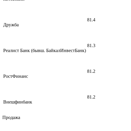
81.4
Дружба
81.3
Реалист Банк (бывш. БайкалИнвестБанк)
81.2
РостФинанс
81.2
Внешфинбанк
Продажа