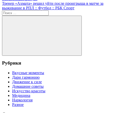
по
Следующая
Тренер «Ахмата» решил уйти после проигрыша в матче за
записям
запись:
выживание в РПЛ :: Футбол :: РБК Спорт
Поиск
для:
Поиск
Рубрики
Вкусные моменты
Дари гармонию
Движение к силе
Домашние советы
Искусство красоты
Медицина
Наркология
Разное