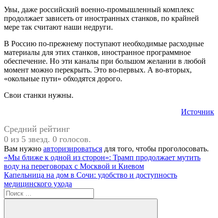
Увы, даже российский военно-промышленный комплекс
продолжает зависеть от иностранных станков, по крайней
мере так считают наши недруги.
В Россию по-прежнему поступают необходимые расходные
материалы для этих станков, иностранное программное
обеспечение. Но эти каналы при большом желании в любой
момент можно перекрыть. Это во-первых. А во-вторых,
«окольные пути» обходятся дорого.
Свои станки нужны.
Источник
Средний рейтинг
0 из 5 звезд. 0 голосов.
Вам нужно
авторизироваться
для того, чтобы проголосовать.
Навигация
Предыдущая
#Михаил
«Мы ближе к одной из сторон»: Трамп продолжает мутить
запись:
Мишустин
воду на переговорах с Москвой и Киевом
по
Следующая
Капельница на дом в Сочи: удобство и доступность
записям
запись:
медицинского ухода
Поиск
для: