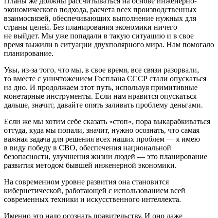
Планы же должны рассчитываться на основе инженерно-
экономического подхода, расчета всех производственных
взаимосвязей, обеспечивающих выполнение нужных для
страны целей. Без планирования экономики ничего
не выйдет. Мы уже попадали в такую ситуацию и в свое
время выжили в ситуации двухполярного мира. Нам помогало
планирование.
Увы, из-за того, что мы, в свое время, все связи разорвали,
то вместе с уничтожением Госплана СССР стали опускаться
на дно. И продолжаем этот путь, используя примитивные
монетарные инструменты. Если нам нравится опускаться
дальше, значит, давайте опять заливать проблему деньгами.
Если же мы хотим себе сказать «стоп», пора выкарабкиваться
оттуда, куда мы попали, значит, нужно осознать, что самая
важная задача для решения всех наших проблем — я имею
в виду победу в СВО, обеспечения национальной
безопасности, улучшения жизни людей — это планирование
развития методом бывшей инженерной экономики.
На современном уровне развития она становится
кибернетической, работающей с использованием всей
современных техники и искусственного интеллекта.
Именно это надо осознать правительству. И оно даже