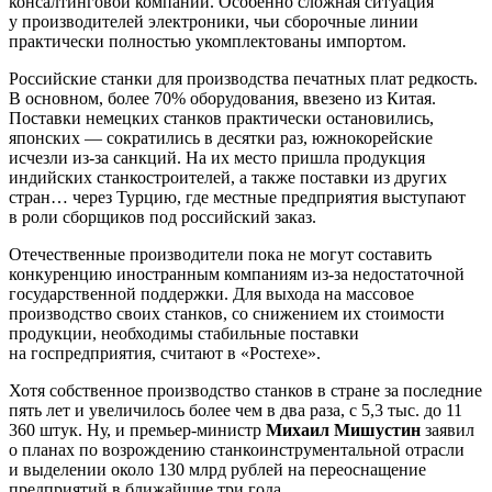
консалтинговой компании. Особенно сложная ситуация
у производителей электроники, чьи сборочные линии
практически полностью укомплектованы импортом.
Российские станки для производства печатных плат редкость.
В основном, более 70% оборудования, ввезено из Китая.
Поставки немецких станков практически остановились,
японских — сократились в десятки раз, южнокорейские
исчезли из-за санкций. На их место пришла продукция
индийских станкостроителей, а также поставки из других
стран… через Турцию, где местные предприятия выступают
в роли сборщиков под российский заказ.
Отечественные производители пока не могут составить
конкуренцию иностранным компаниям из-за недостаточной
государственной поддержки. Для выхода на массовое
производство своих станков, со снижением их стоимости
продукции, необходимы стабильные поставки
на госпредприятия, считают в «Ростехе».
Хотя собственное производство станков в стране за последние
пять лет и увеличилось более чем в два раза, с 5,3 тыс. до 11
360 штук. Ну, и премьер-министр
Михаил Мишустин
заявил
о планах по возрождению станкоинструментальной отрасли
и выделении около 130 млрд рублей на переоснащение
предприятий в ближайшие три года.