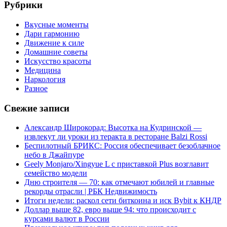
Рубрики
Вкусные моменты
Дари гармонию
Движение к силе
Домашние советы
Искусство красоты
Медицина
Наркология
Разное
Свежие записи
Александр Широкорад: Высотка на Кудринской —
извлекут ли уроки из теракта в ресторане Balzi Rossi
Беспилотный БРИКС: Россия обеспечивает безоблачное
небо в Джайпуре
Geely Monjaro/Xingyue L с приставкой Plus возглавит
семейство модели
Дню строителя — 70: как отмечают юбилей и главные
рекорды отрасли | РБК Недвижимость
Итоги недели: раскол сети биткоина и иск Bybit к КНДР
Доллар выше 82, евро выше 94: что происходит с
курсами валют в России