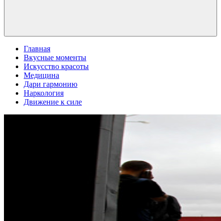
Главная
Вкусные моменты
Искусство красоты
Медицина
Дари гармонию
Наркология
Движение к силе