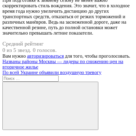
При подготовке к зимнему сезону не менее важно
скорректировать стиль вождения. Это значит, что в холодное
время года нужно увеличить дистанцию до других
транспортных средств, отказаться от резких торможений и
различных манёвров. Ведь на заснеженной дороге, даже на
качественной резине, путь до полной остановки может
значительно превышать летние показатели.
Средний рейтинг
0 из 5 звезд. 0 голосов.
Вам нужно
авторизироваться
для того, чтобы проголосовать.
Навигация
Предыдущая
Названы районы Москвы — лидеры по снижению цен на
запись:
вторичное жилье
по
Следующая
По всей Украине объявили воздушную тревогу
записям
запись:
Поиск
для:
Поиск