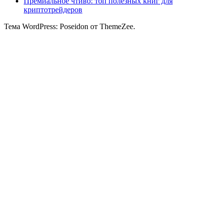
Премиальное чтиво: топ полезных книг для
криптотрейдеров
Тема WordPress: Poseidon от ThemeZee.