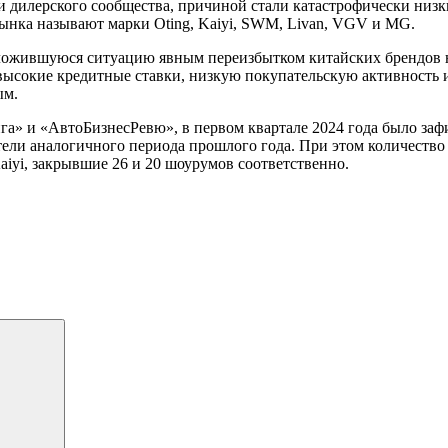
 дилерского сообщества, причиной стали катастрофически низк
ынка называют марки Oting, Kaiyi, SWM, Livan, VGV и MG.
ложившуюся ситуацию явным переизбытком китайских брендов н
высокие кредитные ставки, низкую покупательскую активность 
ым.
а» и «АвтоБизнесРевю», в первом квартале 2024 года было заф
атели аналогичного периода прошлого года. При этом количество
iyi, закрывшие 26 и 20 шоурумов соответственно.