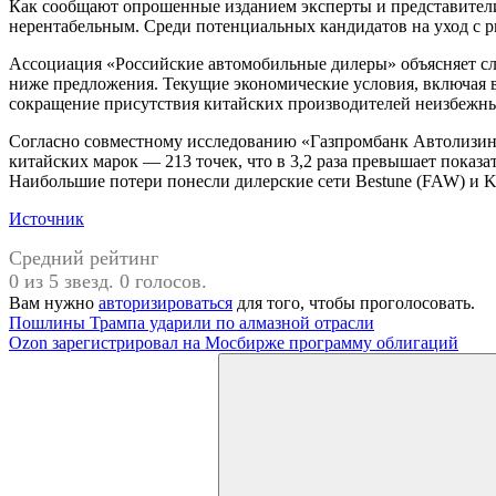
Как сообщают опрошенные изданием эксперты и представители
нерентабельным. Среди потенциальных кандидатов на уход с р
Ассоциация «Российские автомобильные дилеры» объясняет с
ниже предложения. Текущие экономические условия, включая 
сокращение присутствия китайских производителей неизбежн
Согласно совместному исследованию «Газпромбанк Автолизинг
китайских марок — 213 точек, что в 3,2 раза превышает показ
Наибольшие потери понесли дилерские сети Bestune (FAW) и Ka
Источник
Средний рейтинг
0 из 5 звезд. 0 голосов.
Вам нужно
авторизироваться
для того, чтобы проголосовать.
Навигация
Предыдущая
Пошлины Трампа ударили по алмазной отрасли
запись:
Следующая
Ozon зарегистрировал на Мосбирже программу облигаций
по
запись:
Поиск
записям
для: