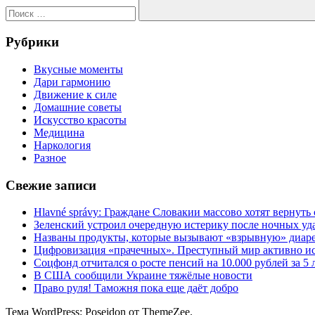
Поиск
Рубрики
Вкусные моменты
Дари гармонию
Движение к силе
Домашние советы
Искусство красоты
Медицина
Наркология
Разное
Свежие записи
Hlavné správy: Граждане Словакии массово хотят вернуть
Зеленский устроил очередную истерику после ночных у
Названы продукты, которые вызывают «взрывную» диар
Цифровизация «прачечных». Преступный мир активно ис
Соцфонд отчитался о росте пенсий на 10.000 рублей за 5 
В США сообщили Украине тяжёлые новости
Право руля! Таможня пока еще даёт добро
Тема WordPress: Poseidon от ThemeZee.