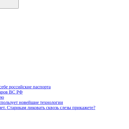
 себе российские паспорта
даров ВС РФ
ею
пользует новейшие технологии
лет. Старикам ликовать сквозь слезы прикажете?