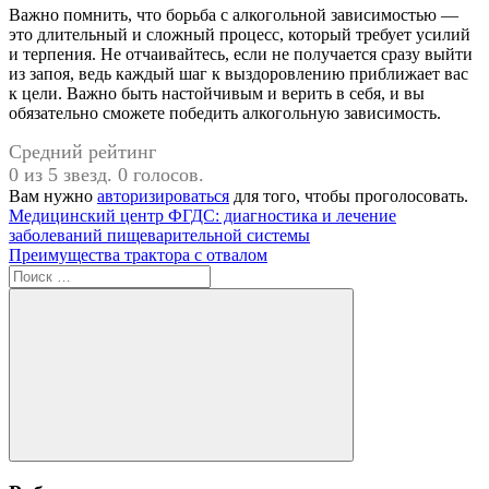
Важно помнить, что борьба с алкогольной зависимостью —
это длительный и сложный процесс, который требует усилий
и терпения. Не отчаивайтесь, если не получается сразу выйти
из запоя, ведь каждый шаг к выздоровлению приближает вас
к цели. Важно быть настойчивым и верить в себя, и вы
обязательно сможете победить алкогольную зависимость.
Средний рейтинг
0 из 5 звезд. 0 голосов.
Вам нужно
авторизироваться
для того, чтобы проголосовать.
Навигация
Предыдущая
Медицинский центр ФГДС: диагностика и лечение
запись:
заболеваний пищеварительной системы
по
Следующая
Преимущества трактора с отвалом
записям
запись:
Поиск
для:
Поиск