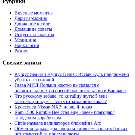
Рубрики
Вкусные моменты
Дари гармонию
Движение к силе
Домашние советы
Искусство красоты
Медицина
Наркология
Разное
Свежие записи
Kyrgyz Sea или Kyrgyz Denizi: Иссык-Куль предложено
убрать с глаз долой
Глава МИД Польши жестко высказался о
посягательствах на российское посольство в Варшаве
Что русскому забава, то китайцу жуть: 5 млн
за «электричку» — это что за машина такая?
Кроссовер Nissan NX7: первый показ
Ram 1500 Rumble Bee стал еще «злее» благодаря
заводским доработкам
Circle назвала валидаторов блокчейна Arc
Обмен «старых» долларов на «новые»: в каких банках
нет комиссий за прием валюты