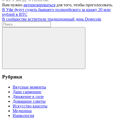
Вам нужно
авторизироваться
для того, чтобы проголосовать.
Навигация
Предыдущая
В Уфе будут судить бывшего полицейского за кражу 20 млн
запись:
рублей в BTC
по
Следующая
В сообществе встретили традиционный день Dogecoin
записям
запись:
Поиск
для:
Поиск
Рубрики
Вкусные моменты
Дари гармонию
Движение к силе
Домашние советы
Искусство красоты
Медицина
Наркология