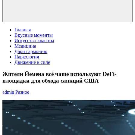
Главная
Вкусные моменты
Искусство красоты
Медицина
Дари гармонию
Наркология
Движение к силе
Жители Йемена всё чаще используют DeFi-
площадки для обхода санкций США
admin
Разное