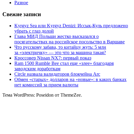
Разное
Свежие записи
Kyrgyz Sea или Kyrgyz Denizi: Иссык-Куль предложено
убрать с глаз долой
Глава МИД Польши жестко высказался о
посягательствах на российское посольство в Варшаве
Что русскому забава, то китайцу жуть: 5 млн
за «электричку» — это что за машина такая?
Кроссовер Nissan NX7: первый показ
Ram 1500 Rumble Bee стал еще «злее» благодаря
заводским доработкам
Circle назвала валидаторов блокчейна Arc
Обмен «старых» долларов на «новые»: в каких банках
нет комиссий за прием валюты
Тема WordPress: Poseidon от ThemeZee.