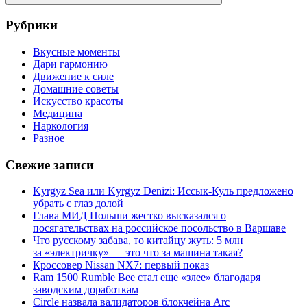
Поиск
Рубрики
Вкусные моменты
Дари гармонию
Движение к силе
Домашние советы
Искусство красоты
Медицина
Наркология
Разное
Свежие записи
Kyrgyz Sea или Kyrgyz Denizi: Иссык-Куль предложено
убрать с глаз долой
Глава МИД Польши жестко высказался о
посягательствах на российское посольство в Варшаве
Что русскому забава, то китайцу жуть: 5 млн
за «электричку» — это что за машина такая?
Кроссовер Nissan NX7: первый показ
Ram 1500 Rumble Bee стал еще «злее» благодаря
заводским доработкам
Circle назвала валидаторов блокчейна Arc