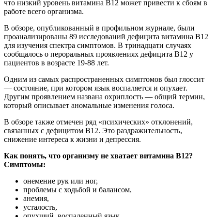
что низкий уровень витамина В12 может привести к сбоям в
работе всего организма.
В обзоре, опубликованный в профильном журнале, были
проанализированы 89 исследований дефицита витамина В12
для изучения спектра симптомов. В тринадцати случаях
сообщалось о пероральных проявлениях дефицита B12 у
пациентов в возрасте 19-88 лет.
Одним из самых распространенных симптомов был глоссит
— состояние, при котором язык воспаляется и опухает.
Другим проявлением названа охриплость — общий термин,
который описывает аномальные изменения голоса.
В обзоре также отмечен ряд «психических» отклонений,
связанных с дефицитом B12. Это раздражительность,
снижение интереса к жизни и депрессия.
Как понять, что организму не хватает витамина В12?
Симптомы:
онемение рук или ног,
проблемы с ходьбой и балансом,
анемия,
усталость,
опухший, воспаленный язык,