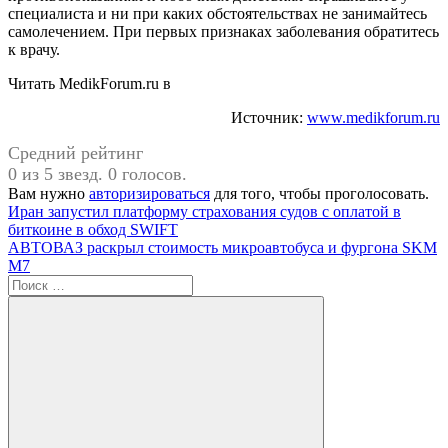
специалиста и ни при каких обстоятельствах не занимайтесь
самолечением. При первых признаках заболевания обратитесь
к врачу.
Читать MedikForum.ru в
Источник:
www.medikforum.ru
Средний рейтинг
0 из 5 звезд. 0 голосов.
Вам нужно
авторизироваться
для того, чтобы проголосовать.
Навигация
Предыдущая
Иран запустил платформу страхования судов с оплатой в
запись:
биткоине в обход SWIFT
по
Следующая
АВТОВАЗ раскрыл стоимость микроавтобуса и фургона SKM
записям
запись:
М7
Поиск
для: