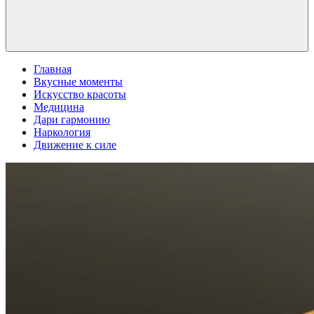
Главная
Вкусные моменты
Искусство красоты
Медицина
Дари гармонию
Наркология
Движение к силе