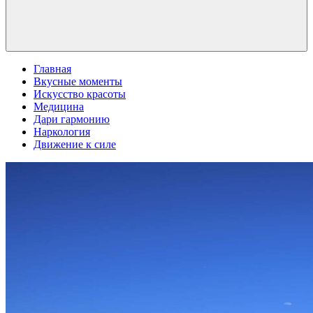
Главная
Вкусные моменты
Искусство красоты
Медицина
Дари гармонию
Наркология
Движение к силе