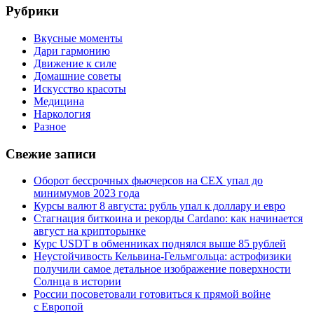
Рубрики
Вкусные моменты
Дари гармонию
Движение к силе
Домашние советы
Искусство красоты
Медицина
Наркология
Разное
Свежие записи
Оборот бессрочных фьючерсов на CEX упал до
минимумов 2023 года
Курсы валют 8 августа: рубль упал к доллару и евро
Стагнация биткоина и рекорды Cardano: как начинается
август на крипторынке
Курс USDT в обменниках поднялся выше 85 рублей
Неустойчивость Кельвина-Гельмгольца: астрофизики
получили самое детальное изображение поверхности
Солнца в истории
России посоветовали готовиться к прямой войне
с Европой