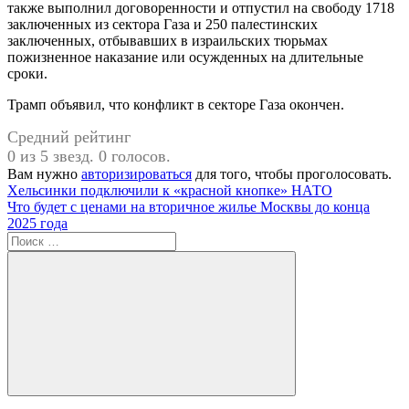
также выполнил договоренности и отпустил на свободу 1718
заключенных из сектора Газа и 250 палестинских
заключенных, отбывавших в израильских тюрьмах
пожизненное наказание или осужденных на длительные
сроки.
Трамп объявил, что конфликт в секторе Газа окончен.
Средний рейтинг
0 из 5 звезд. 0 голосов.
Вам нужно
авторизироваться
для того, чтобы проголосовать.
Навигация
Предыдущая
Хельсинки подключили к «красной кнопке» НАТО
запись:
Следующая
Что будет с ценами на вторичное жилье Москвы до конца
по
запись:
2025 года
записям
Поиск
для:
Поиск