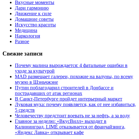
Вкусные моменты
Дари гармонию
Движение к силе
Домашние советы
Искусство красоты
Медицина
Наркология
Разное
Свежие записи
Почему малина вырождается: 4 фатальные ошибки в
уходе за культурой
MAD размещает галереи, похожие на валуны, по всему
музею в Шэньчжэне
Путин поблагодарил строителей в Донбассе и
пострадавших от атак регионах
В Санкт-Петербурге пройдет интерьерный маркет
Луковая муха: почему появляется, как от нее избавиться,
5 средств
Человечеству предстоит воевать не за нефть, а за воду
Главное за неделю: «ВкусВилл» выходит в
Калининград, LIMÉ отказывается от франчайзинга,
«Яндекс Лавка» открывает кафе