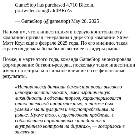
GameStop has purchased 4,710 Bitcoin.
pic.twitter.com/gGdr0BRrAv
— GameStop (@gamestop) May 28, 2025
Напомним, что к инвестициям в первую криптовалюту
компанию призвал генеральный директор компании Strive
Мэтт Коул еще в феврале 2025 года. По его мнению, такая
стратегия должна была бы вывести ее в лидеры рынка.
Позже, в марте этого года, команда GameStop анонсировала
формирование биткоин-резерва, поскольку такие инвестиции
имеют потенциально сильное влияние на ее финансовые
результаты.
«Исторически биткоин демонстрировал высокую
ценовую волатильность, имел ограниченную
ликвидность и объемы торгов, характеризовался
относительной анонимностью, а также был
уязвим к манипуляциям и злоупотреблениям на
рынке. Кроме того, существовали проблемы с
соблюдением нормативных стандартов и
внутреннего контроля на биржах», — говорилось в
заявлении.