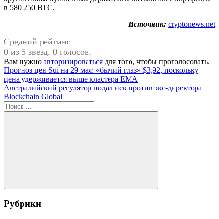
в 580 250 BTC.
Источник:
cryptonews.net
Средний рейтинг
0 из 5 звезд. 0 голосов.
Вам нужно
авторизироваться
для того, чтобы проголосовать.
Навигация
Предыдущая
Прогноз цен Sui на 29 мая: «бычий глаз» $3,92, поскольку
запись:
цена удерживается выше кластера EMA
по
Следующая
Австралийский регулятор подал иск против экс-директора
записям
запись:
Blockchain Global
Поиск
для:
Поиск
Рубрики