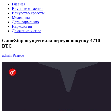
Главная
Вкусные моменты
Искусство красоты
Медицина
Дари гармонию
Наркология
Движение к силе
GameStop осуществила первую покупку 4710
BTC
admin
Разное