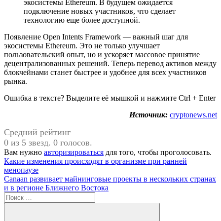
экосистемы Ethereum. В будущем ожидается
подключение новых участников, что сделает
технологию еще более доступной.
Появление Open Intents Framework — важный шаг для
экосистемы Ethereum. Это не только улучшает
пользовательский опыт, но и ускоряет массовое принятие
децентрализованных решений. Теперь перевод активов между
блокчейнами станет быстрее и удобнее для всех участников
рынка.
Ошибка в тексте? Выделите её мышкой и нажмите Ctrl + Enter
Источник:
cryptonews.net
Средний рейтинг
0 из 5 звезд. 0 голосов.
Вам нужно
авторизироваться
для того, чтобы проголосовать.
Навигация
Предыдущая
Какие изменения происходят в организме при ранней
запись:
менопаузе
по
Следующая
Canaan развивает майнинговые проекты в нескольких странах
записям
запись:
и в регионе Ближнего Востока
Поиск
для: