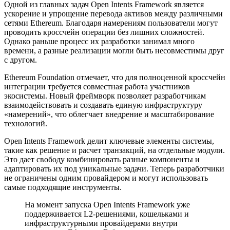
Одной из главных задач Open Intents Framework является
ускорение и упрощение перевода активов между различными
сетями Ethereum. Благодаря намерениям пользователи могут
проводить кроссчейн операции без лишних сложностей.
Однако раньше процесс их разработки занимал много
времени, а разные реализации могли быть несовместимы друг
с другом.
Ethereum Foundation отмечает, что для полноценной кроссчейн
интеграции требуется совместная работа участников
экосистемы. Новый фреймворк позволяет разработчикам
взаимодействовать и создавать единую инфраструктуру
«намерений», что облегчает внедрение и масштабирование
технологий.
Open Intents Framework делит ключевые элементы системы,
такие как решение и расчет транзакций, на отдельные модули.
Это дает свободу комбинировать разные компоненты и
адаптировать их под уникальные задачи. Теперь разработчики
не ограничены одним провайдером и могут использовать
самые подходящие инструменты.
На момент запуска Open Intents Framework уже
поддерживается L2-решениями, кошельками и
инфраструктурными провайдерами внутри