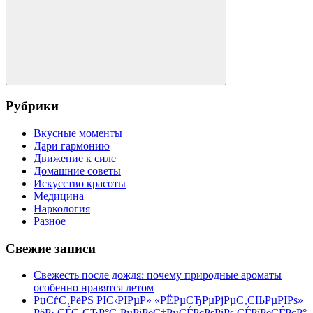
Поиск
Рубрики
Вкусные моменты
Дари гармонию
Движение к силе
Домашние советы
Искусство красоты
Медицина
Наркология
Разное
Свежие записи
Свежесть после дождя: почему природные ароматы
особенно нравятся летом
РџСѓС‚РёРЅ РІС‹РІРµР» «РЁРµСЂРµРјРµС‚СЊРµРІРѕ»
РёР· СЃС‚СЂР°С‚РµРіРёС‡РµСЃРєРѕРіРѕ СЃРїРёСЃРєР°