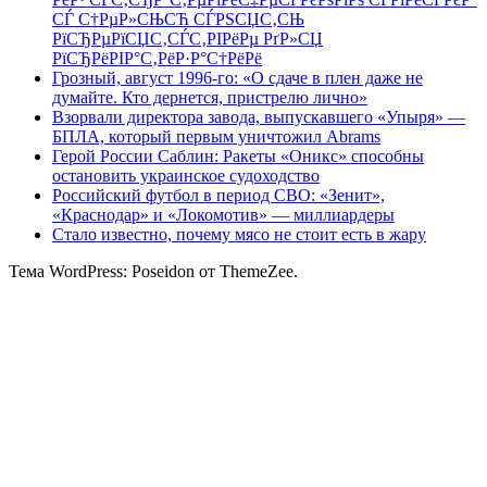
СЃ С†РµР»СЊСЋ СЃРЅСЏС‚СЊ
РїСЂРµРїСЏС‚СЃС‚РІРёРµ РґР»СЏ
РїСЂРёРІР°С‚РёР·Р°С†РёРё
Грозный, август 1996-го: «О сдаче в плен даже не
думайте. Кто дернется, пристрелю лично»
Взорвали директора завода, выпускавшего «Упыря» —
БПЛА, который первым уничтожил Abrams
Герой России Саблин: Ракеты «Оникс» способны
остановить украинское судоходство
Российский футбол в период СВО: «Зенит»,
«Краснодар» и «Локомотив» — миллиардеры
Стало известно, почему мясо не стоит есть в жару
Тема WordPress: Poseidon от ThemeZee.