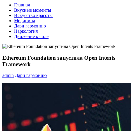
Главная
Вкусные моменты
Искусство красоты
Медицина
Дари гармонию
Наркология
Движение к силе
Ethereum Foundation запустила Open Intents
Framework
admin
Дари гармонию