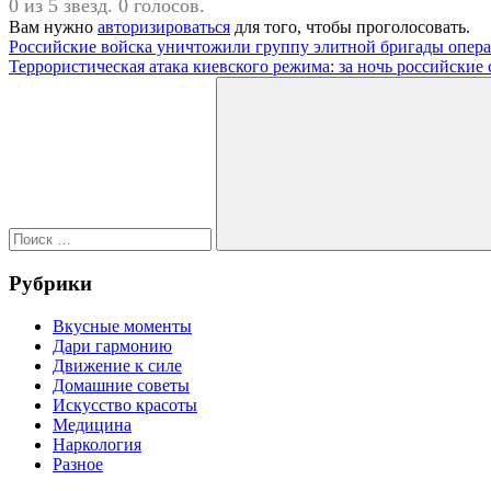
0 из 5 звезд. 0 голосов.
Вам нужно
авторизироваться
для того, чтобы проголосовать.
Навигация
Предыдущая
Российские войска уничтожили группу элитной бригады опер
запись:
Следующая
Террористическая атака киевского режима: за ночь российск
по
запись:
Поиск
записям
для:
Поиск
Рубрики
Вкусные моменты
Дари гармонию
Движение к силе
Домашние советы
Искусство красоты
Медицина
Наркология
Разное