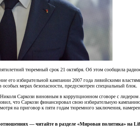
ятилетний тюремный срок 21 октября. Об этом сообщила радиос
ание его избирательной кампании 2007 года ливийскими властя
 особых мерах безопасности, предусмотрен специальный блок.
Николя Саркози виновным в коррупционном сговоре с лидером 
новил, что Саркози финансировал свою избирательную кампанию 
смотря на приговор к пяти годам тюремного заключения, намерен
тношениях — читайте в разделе «Мировая политика» на Life