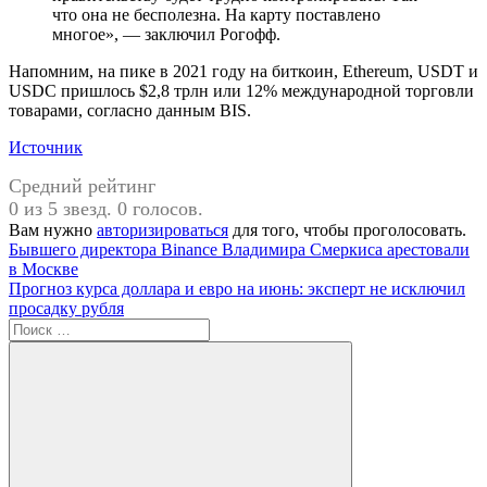
что она не бесполезна. На карту поставлено
многое», — заключил Рогофф.
Напомним, на пике в 2021 году на биткоин, Ethereum, USDT и
USDC пришлось $2,8 трлн или 12% международной торговли
товарами, согласно данным BIS.
Источник
Средний рейтинг
0 из 5 звезд. 0 голосов.
Вам нужно
авторизироваться
для того, чтобы проголосовать.
Навигация
Предыдущая
О
Бывшего директора Binance Владимира Смеркиса арестовали
запись:
нас
в Москве
по
Следующая
Прогноз курса доллара и евро на июнь: эксперт не исключил
записям
запись:
просадку рубля
Поиск
для: