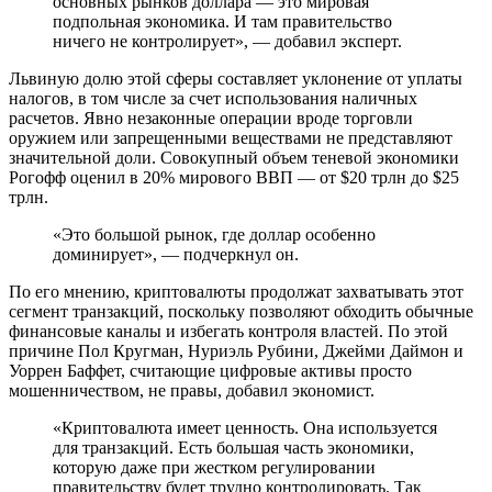
основных рынков доллара — это мировая
подпольная экономика. И там правительство
ничего не контролирует», — добавил эксперт.
Львиную долю этой сферы составляет уклонение от уплаты
налогов, в том числе за счет использования наличных
расчетов. Явно незаконные операции вроде торговли
оружием или запрещенными веществами не представляют
значительной доли. Совокупный объем теневой экономики
Рогофф оценил в 20% мирового ВВП — от $20 трлн до $25
трлн.
«Это большой рынок, где доллар особенно
доминирует», — подчеркнул он.
По его мнению, криптовалюты продолжат захватывать этот
сегмент транзакций, поскольку позволяют обходить обычные
финансовые каналы и избегать контроля властей. По этой
причине Пол Кругман, Нуриэль Рубини, Джейми Даймон и
Уоррен Баффет, считающие цифровые активы просто
мошенничеством, не правы, добавил экономист.
«Криптовалюта имеет ценность. Она используется
для транзакций. Есть большая часть экономики,
которую даже при жестком регулировании
правительству будет трудно контролировать. Так