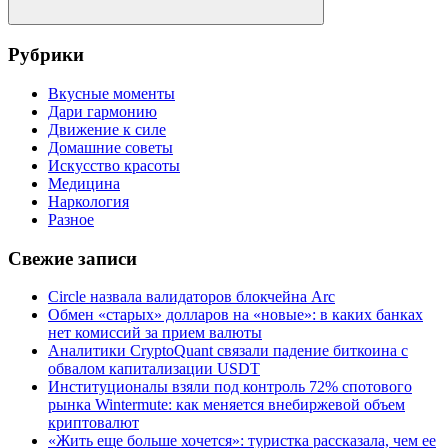
Поиск
Рубрики
Вкусные моменты
Дари гармонию
Движение к силе
Домашние советы
Искусство красоты
Медицина
Наркология
Разное
Свежие записи
Circle назвала валидаторов блокчейна Arc
Обмен «старых» долларов на «новые»: в каких банках
нет комиссий за прием валюты
Аналитики CryptoQuant связали падение биткоина с
обвалом капитализации USDT
Институционалы взяли под контроль 72% спотового
рынка Wintermute: как меняется внебиржевой объем
криптовалют
«Жить еще больше хочется»: туристка рассказала, чем ее