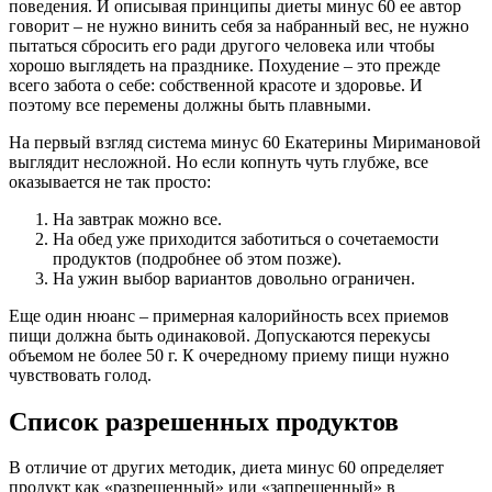
поведения. И описывая принципы диеты минус 60 ее автор
говорит – не нужно винить себя за набранный вес, не нужно
пытаться сбросить его ради другого человека или чтобы
хорошо выглядеть на празднике. Похудение – это прежде
всего забота о себе: собственной красоте и здоровье. И
поэтому все перемены должны быть плавными.
На первый взгляд система минус 60 Екатерины Миримановой
выглядит несложной. Но если копнуть чуть глубже, все
оказывается не так просто:
На завтрак можно все.
На обед уже приходится заботиться о сочетаемости
продуктов (подробнее об этом позже).
На ужин выбор вариантов довольно ограничен.
Еще один нюанс – примерная калорийность всех приемов
пищи должна быть одинаковой. Допускаются перекусы
объемом не более 50 г. К очередному приему пищи нужно
чувствовать голод.
Список разрешенных продуктов
В отличие от других методик, диета минус 60 определяет
продукт как «разрешенный» или «запрещенный» в