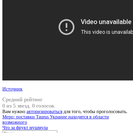
Источник
Средний рейтинг
0 из 5 звезд. 0 голосов.
Вам нужно
авторизироваться
для того, чтобы проголосовать.
Навигация
Предыдущая
Мерц: поставки Taurus Украине находятся в области
запись:
возможного
по
Следующая
Что за фрукт мушмула
запись:
Поиск