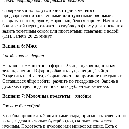
Перец, фаршированный рисом и овощами
Отваренный до полуготовности рис смешать с
предварительно запечёнными или тушеными овощами:
сладким перцем, луком, морковью, белым корнем. Начинить
болгарский перец, сложить в глубокую форму для запекания.
залить томатным соком или протертыми томатами с водой
(1:1). Запечь 20-25 минут.
Вариант 6: Мясо
Гнездышки из фарша
На килограмм постного фарша: 2 яйца, луковица, пряная
зелень, специи. В фарш добавить лук, специи, 1 яйцо.
Разделить на 4 части, сформировать на противне гнездышки.
Оставшееся яйцо взбить, разлить по гнездышкам. Запечь в
духовке, перед подачей посыпать рубленной зеленью.
Вариант 7: Молочные продукты + хлебцы
Горячие бутерброды
3 хлебца проложить 2 ломтиками сыра, присыпать зеленью по
вкусу. Сделать столько бутербродов, сколько покажется
нужным. Подогреть в духовке или микроволновке. Есть с