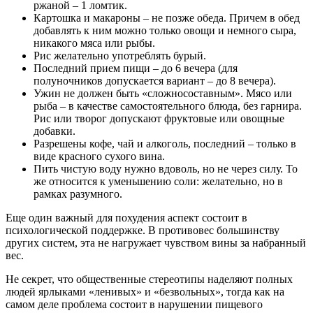
ржаной – 1 ломтик.
Картошка и макароны – не позже обеда. Причем в обед
добавлять к ним можно только овощи и немного сыра,
никакого мяса или рыбы.
Рис желательно употреблять бурый.
Последний прием пищи – до 6 вечера (для
полуночников допускается вариант – до 8 вечера).
Ужин не должен быть «сложносоставным». Мясо или
рыба – в качестве самостоятельного блюда, без гарнира.
Рис или творог допускают фруктовые или овощные
добавки.
Разрешены кофе, чай и алкоголь, последний – только в
виде красного сухого вина.
Пить чистую воду нужно вдоволь, но не через силу. То
же относится к уменьшению соли: желательно, но в
рамках разумного.
Еще один важный для похудения аспект состоит в
психологической поддержке. В противовес большинству
других систем, эта не нагружает чувством вины за набранный
вес.
Не секрет, что общественные стереотипы наделяют полных
людей ярлыками «ленивых» и «безвольных», тогда как на
самом деле проблема состоит в нарушении пищевого