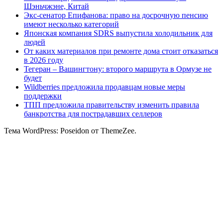
Шэньчжэне, Китай
Экс-сенатор Епифанова: право на досрочную пенсию
имеют несколько категорий
Японская компания SDRS выпустила холодильник для
людей
От каких материалов при ремонте дома стоит отказаться
в 2026 году
Тегеран – Вашингтону: второго маршрута в Ормузе не
будет
Wildberries предложила продавцам новые меры
поддержки
ТПП предложила правительству изменить правила
банкротства для пострадавших селлеров
Тема WordPress: Poseidon от ThemeZee.