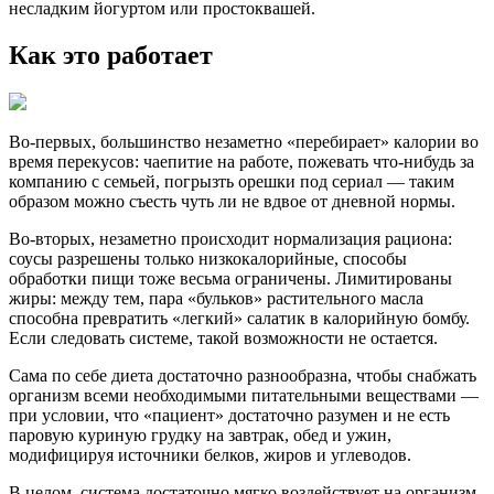
несладким йогуртом или простоквашей.
Как это работает
Во-первых, большинство незаметно «перебирает» калории во
время перекусов: чаепитие на работе, пожевать что-нибудь за
компанию с семьей, погрызть орешки под сериал — таким
образом можно съесть чуть ли не вдвое от дневной нормы.
Во-вторых, незаметно происходит нормализация рациона:
соусы разрешены только низкокалорийные, способы
обработки пищи тоже весьма ограничены. Лимитированы
жиры: между тем, пара «бульков» растительного масла
способна превратить «легкий» салатик в калорийную бомбу.
Если следовать системе, такой возможности не остается.
Сама по себе диета достаточно разнообразна, чтобы снабжать
организм всеми необходимыми питательными веществами —
при условии, что «пациент» достаточно разумен и не есть
паровую куриную грудку на завтрак, обед и ужин,
модифицируя источники белков, жиров и углеводов.
В целом, система достаточно мягко воздействует на организм,