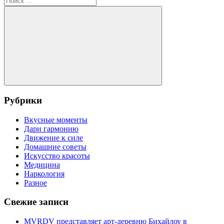
записям
для:
Поиск
Рубрики
Вкусные моменты
Дари гармонию
Движение к силе
Домашние советы
Искусство красоты
Медицина
Наркология
Разное
Свежие записи
MVRDV представляет арт-деревню Бихайлоу в