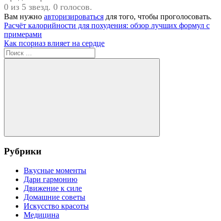
0 из 5 звезд. 0 голосов.
Вам нужно
авторизироваться
для того, чтобы проголосовать.
Навигация
Предыдущая
Расчёт калорийности для похудения: обзор лучших формул с
запись:
примерами
по
Следующая
Как псориаз влияет на сердце
записям
запись:
Поиск
для:
Поиск
Рубрики
Вкусные моменты
Дари гармонию
Движение к силе
Домашние советы
Искусство красоты
Медицина