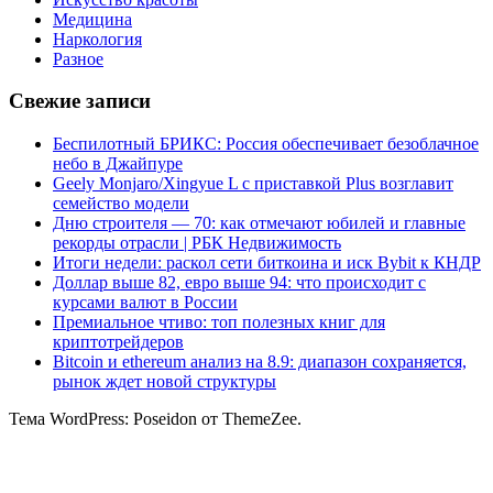
Медицина
Наркология
Разное
Свежие записи
Беспилотный БРИКС: Россия обеспечивает безоблачное
небо в Джайпуре
Geely Monjaro/Xingyue L с приставкой Plus возглавит
семейство модели
Дню строителя — 70: как отмечают юбилей и главные
рекорды отрасли | РБК Недвижимость
Итоги недели: раскол сети биткоина и иск Bybit к КНДР
Доллар выше 82, евро выше 94: что происходит с
курсами валют в России
Премиальное чтиво: топ полезных книг для
криптотрейдеров
Bitcoin и ethereum анализ на 8.9: диапазон сохраняется,
рынок ждет новой структуры
Тема WordPress: Poseidon от ThemeZee.