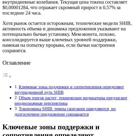
внутридневные колебания. Текущая цена токена составляет
$0,00001284, что отражает скромный прирост в 0,57% за
последние 24 часа.
Хотя рынок остается осторожным, технические модели SHIB,
активность объема и динамика предложения указывают на
потенциально бычью установку. Мем-монета, похоже,
консолидируется выше ключевых уровней поддержки,
намекая на попытку прорыва, если бычьи настроения
сохранятся.
Оглавление
Ключевые зоны поддержки и сопротивления определяют
внутридневной путь SHIB
Объем торгов растет; технические индикаторы предлагают
неоднозначные перспективы
Токеномика SHIB: темпы сжигания замедляются, но
долгосрочное предложение сокращается
Ключевые зоны поддержки и
сопротивления определяют