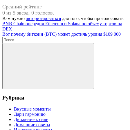
Средний рейтинг
0 из 5 звезд. 0 голосов.
Вам нужно
авторизироваться
для того, чтобы проголосовать.
Навигация
Предыдущая
BNB Chain опередил Ethereum и Solana по объему торгов на
запись:
DEX
по
Следующая
Вот почему биткоин (BTC) может достичь уровня $109 000
записям
запись:
Поиск
для:
Поиск
Рубрики
Вкусные моменты
Дари гармонию
Движение к силе
Домашние советы
Искусство красоты