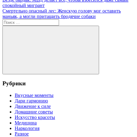
Навигация
запись:
языка
спокойный мигрант
по
Следующая
Смертельно опасный лес: Женскую голову мог оставить
записям
запись:
маньяк, а могли притащить бродячие собаки
Поиск
для:
Поиск
Рубрики
Вкусные моменты
Дари гармонию
Движение к силе
Домашние советы
Искусство красоты
Медицина
Наркология
Разное