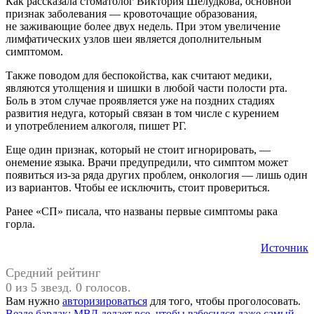
Как рассказала стоматолог Виктория Шелудкова, основной
признак заболевания — кровоточащие образования,
не заживающие более двух недель. При этом увеличение
лимфатических узлов шеи является дополнительным
симптомом.
Также поводом для беспокойства, как считают медики,
являются утолщения и шишки в любой части полости рта.
Боль в этом случае проявляется уже на поздних стадиях
развития недуга, который связан в том числе с курением
и употреблением алкоголя, пишет РГ.
Еще один признак, который не стоит игнорировать, —
онемение языка. Врачи предупредили, что симптом может
появиться из-за ряда других проблем, онкология — лишь один
из вариантов. Чтобы ее исключить, стоит провериться.
Ранее «СП» писала, что названы первые симптомы рака
горла.
Источник
Средний рейтинг
0 из 5 звезд. 0 голосов.
Вам нужно
авторизироваться
для того, чтобы проголосовать.
Предыдущая
#Рак
Везде бардак: МВД делает все, чтобы взбесился даже самый