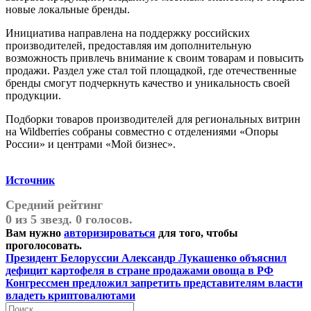
новые локальные бренды.
Инициатива направлена на поддержку российских
производителей, предоставляя им дополнительную
возможность привлечь внимание к своим товарам и повысить
продажи. Раздел уже стал той площадкой, где отечественные
бренды смогут подчеркнуть качество и уникальность своей
продукции.
Подборки товаров производителей для региональных витрин
на Wildberries собраны совместно с отделениями «Опоры
России» и центрами «Мой бизнес».
Источник
Средний рейтинг
0 из 5 звезд. 0 голосов.
Вам нужно
авторизироваться
для того, чтобы
проголосовать.
Навигация
Предыдущая
Президент Белоруссии Александр Лукашенко объяснил
запись:
дефицит картофеля в стране продажами овоща в РФ
по
Следующая
Конгрессмен предложил запретить представителям власти
записям
запись:
владеть криптовалютами
Поиск