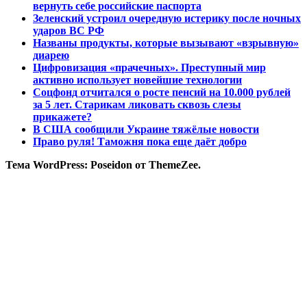
вернуть себе российские паспорта
Зеленский устроил очередную истерику после ночных
ударов ВС РФ
Названы продукты, которые вызывают «взрывную»
диарею
Цифровизация «прачечных». Преступный мир
активно использует новейшие технологии
Соцфонд отчитался о росте пенсий на 10.000 рублей
за 5 лет. Старикам ликовать сквозь слезы
прикажете?
В США сообщили Украине тяжёлые новости
Право руля! Таможня пока еще даёт добро
Тема WordPress: Poseidon от ThemeZee.