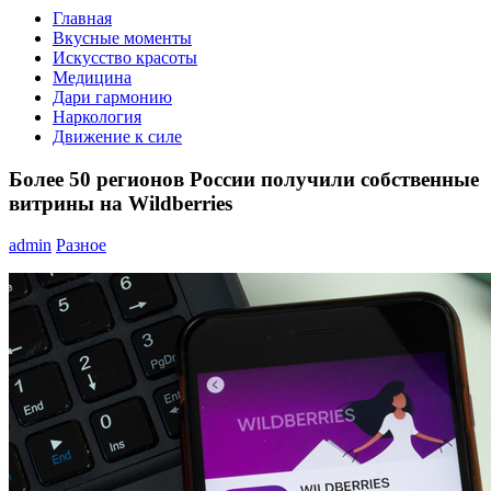
Главная
Вкусные моменты
Искусство красоты
Медицина
Дари гармонию
Наркология
Движение к силе
Более 50 регионов России получили собственные
витрины на Wildberries
admin
Разное