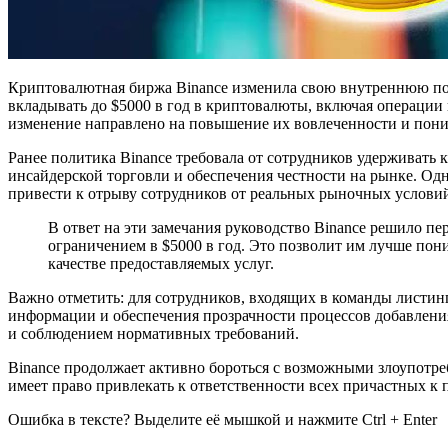
Криптовалютная биржа Binance изменила свою внутреннюю пол
вкладывать до $5000 в год в криптовалюты, включая операции 
изменение направлено на повышение их вовлеченности и пон
Ранее политика Binance требовала от сотрудников удерживать
инсайдерской торговли и обеспечения честности на рынке. Одн
привести к отрыву сотрудников от реальных рыночных условий
В ответ на эти замечания руководство Binance решило пе
ограничением в $5000 в год. Это позволит им лучше пон
качестве предоставляемых услуг.
Важно отметить: для сотрудников, входящих в команды листин
информации и обеспечения прозрачности процессов добавления
и соблюдением нормативных требований.
Binance продолжает активно бороться с возможными злоупотре
имеет право привлекать к ответственности всех причастных к 
Ошибка в тексте? Выделите её мышкой и нажмите Ctrl + Enter