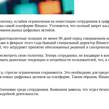
итику, ослабив ограничения на инвестиции сотрудников в цифр
на самой платформе Binance. Уточняется, что полный запрет ка
имания рынка цифровых активов.
 криптовалютные позиции не менее 90 дней перед совершением н
ако в феврале этого года бывший генеральный директор Binance
, что затрудняет принятие обоснованных решений и синхрониза
ресмотреть свою политику. Теперь сотрудники, не входящие в к
имать рыночные тенденции и потребности пользователей, что, в 
га, строгие ограничения сохраняются. Это необходимо для пре
 новых цифровых активов на платформе. Таким образом, Binanc
блениями среди сотрудников. Компания заявила, что отдел безо
подобной деятельности.