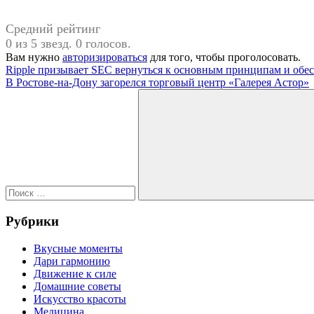
Средний рейтинг
0 из 5 звезд. 0 голосов.
Вам нужно
авторизироваться
для того, чтобы проголосовать.
Навигация
Предыдущая
Ripple призывает SEC вернуться к основным принципам и обес
запись:
Следующая
В Ростове-на-Дону загорелся торговый центр «Галерея Астор»
по
запись:
Поиск
записям
для:
Поиск
Рубрики
Вкусные моменты
Дари гармонию
Движение к силе
Домашние советы
Искусство красоты
Медицина