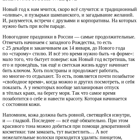
Новый год к нам мчится, скоро всё случится: и традиционный
«оливье», и пузырьки шампанского, и загадывание желаний.
И, разумеется, встречи с друзьями и корпоративы. На которых
нужно быть при всём параде.
Новогодние праздники в России — самые продолжительные.
Отмечать начинаем с западного Рождества, то есть
с 25 декабря и заканчиваем аж 14 января, до Нового года
по «старому» стилю. И всё это время нужно быть «в форме»:
мало того, что бытует поверье: как Новый год встретишь, так
его и проведёшь, так ещё и светская жизнь вдруг начинает
бить ключом. Хоть полстраны и продолжает работать,
но многие-то отдыхают. То есть, появляется почти позабытое
«свободное время», когда можно и других посмотреть, и себя
показать. А у некоторых вообще запланирован отпуск
в тёплых краях, на берегу моря. Так что самое время
позаботится о себе и навести красоту. Которая начинается
с состояния кожи.
Напомним, кожа должна быть ровной, светящейся изнутри,
и — гладкой. Последнее — всё ещё обязательно. При этом
красивого тона можно добиться при помощи декоративной
косметики: там замазать, тут высветлить… А вот
нежелательные волоски приходится удалять: пинцетом,