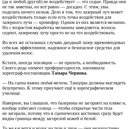
(да и любой другой) не воздействует — это седые. Правда они
не так заметны, но всё равно — досадно. С этим, увы.
поделать ничего нельзя. Дело в том, что лазерный луч может
воздействовать только если есть точка воздействия для
лазерного луча — хромофор. Одним из них является меланин.
Но с возрастом выработка меланина замедляется, волосы
седеют, лазерному лучу просто не на что воздействовать.
Во всех же остальных случаях диодный лазер зарекомендовал
себя как эффективное, надежное и безопасное средство для
удаления волос.
Кстати, иногда эпиляция — не прихоть, а необходимость.
Своего рода элемент профпригодности, напомнила
хореограф-постановщик
Тамара Чернова
.
— На сцена важна любая мелочь. Танцоры должны выглядеть
безупречно. К этому приучают ещё в хореографическом
училище.
Наверное, вы слышали, что балерины не загорают на пляже и,
вообще избегают солнца — чтобы открытые части тела
не загорали, потому что в сценических костюмах сразу будет
видна граница между загорелой кожей и белой.
То же касается и волос на теле и лице — они недопустимы.