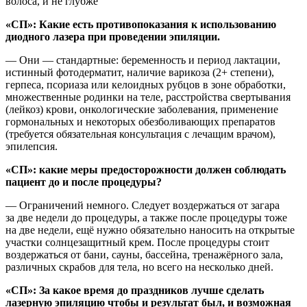
волоса, и не глубже
«СП»: Какие есть противопоказания к использованию
диодного лазера при проведении эпиляции.
— Они — стандартные: беременность и период лактации,
истинный фотодерматит, наличие варикоза (2+ степени),
герпеса, псориаза или келоидных рубцов в зоне обработки,
множественные родинки на теле, расстройства свертывания
(лейкоз) крови, онкологические заболевания, применение
гормональных и некоторых обезболивающих препаратов
(требуется обязательная консультация с лечащим врачом),
эпилепсия.
«СП»: какие меры предосторожности должен соблюдать
пациент до и после процедуры?
— Ограничений немного. Следует воздержаться от загара
за две недели до процедуры, а также после процедуры тоже
на две недели, ещё нужно обязательно наносить на открытые
участки солнцезащитный крем. После процедуры стоит
воздержаться от бани, сауны, бассейна, тренажёрного зала,
различных скрабов для тела, но всего на несколько дней.
«СП»: За какое время до праздников лучше сделать
лазерную эпиляцию чтобы и результат был, и возможная