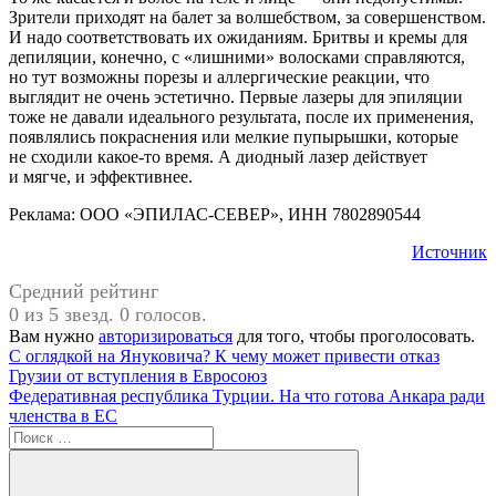
Зрители приходят на балет за волшебством, за совершенством.
И надо соответствовать их ожиданиям. Бритвы и кремы для
депиляции, конечно, с «лишними» волосками справляются,
но тут возможны порезы и аллергические реакции, что
выглядит не очень эстетично. Первые лазеры для эпиляции
тоже не давали идеального результата, после их применения,
появлялись покраснения или мелкие пупырышки, которые
не сходили какое-то время. А диодный лазер действует
и мягче, и эффективнее.
Реклама: ООО «ЭПИЛАС-СЕВЕР», ИНН 7802890544
Источник
Средний рейтинг
0 из 5 звезд. 0 голосов.
Вам нужно
авторизироваться
для того, чтобы проголосовать.
Навигация
Предыдущая
#Лазерная
С оглядкой на Януковича? К чему может привести отказ
запись:
эпиляция
Грузии от вступления в Евросоюз
по
Следующая
Федеративная республика Турции. На что готова Анкара ради
записям
запись:
членства в ЕС
Поиск
для: