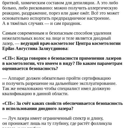
бритвой, химическим составом для депиляции. А это либо
больно, либо рискованно: можно получить аллергическую
реакцию, раздражение, порез или даже ожёг. Всё это может
основательно испортить предпраздничное настроение.
А в тяжёлых случаях — и сам праздник.
Самым современным и безопасным способом удаления
нежелательных волос на лице и теле является диодный
лазер, —
ведущий врач-косметолог Центра косметологии
Epilas
Августина Заляутдинова
:
«СП»: Когда говорим о безопасности применения лазеров
в косметологии, что имеем в виду? По каким параметрам
оценивается безопасность?
— Аппарат должен обязательно пройти сертификацию
и получить разрешение на дальнейшее эксплуатирование.
Так же немаловажно чтобы специалист имел должную
квалификацию в данной области.
«СП»: За счёт каких свойств обеспечивается безопасность
в использовании диодного лазера?
— Луч лазера имеет ограниченный спектр и длину,
он проникает лишь на ту глубину, где растёт фолликула