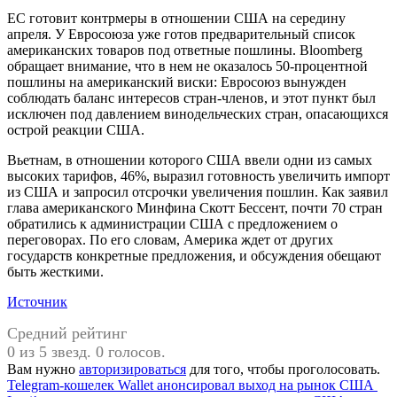
ЕС готовит контрмеры в отношении США на середину
апреля. У Евросоюза уже готов предварительный список
американских товаров под ответные пошлины. Bloomberg
обращает внимание, что в нем не оказалось 50-процентной
пошлины на американский виски: Евросоюз вынужден
соблюдать баланс интересов стран-членов, и этот пункт был
исключен под давлением винодельческих стран, опасающихся
острой реакции США.
Вьетнам, в отношении которого США ввели одни из самых
высоких тарифов, 46%, выразил готовность увеличить импорт
из США и запросил отсрочки увеличения пошлин. Как заявил
глава американского Минфина Скотт Бессент, почти 70 стран
обратились к администрации США с предложением о
переговорах. По его словам, Америка ждет от других
государств конкретные предложения, и обсуждения обещают
быть жесткими.
Источник
Средний рейтинг
0 из 5 звезд. 0 голосов.
Вам нужно
авторизироваться
для того, чтобы проголосовать.
Навигация
Предыдущая
Telegram-кошелек Wallet анонсировал выход на рынок США