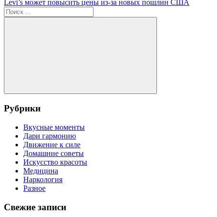
запись:
Следующая
Levi’s может повысить цены из-за новых пошлин США
по
запись:
Поиск
записям
для:
Поиск
Рубрики
Вкусные моменты
Дари гармонию
Движение к силе
Домашние советы
Искусство красоты
Медицина
Наркология
Разное
Свежие записи