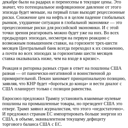
декабре были на радарах и перенесены в текущие цены. Это
значит, что потенциальное инфляционное давление от этого
эпизода будет меньше, на первый план выходят рецессионные
риски. Снижение цен на нефть и в целом падение глобальных
рынков, ухудшение ситуации в глобальной экономике — это
прецессионные риски для российской экономики. И с этой
точки зрения реагировать можно будет уже на них. Во всех
предыдущих эпизодах, несмотря на первую реакцию с
возможным повышением ставки, на горизонте трех-шести
месяцев Центральный банк всегда переходил к их снижению,
а почти во всех эпизодах за горизонтами шести месяцев
ставка оказывалась ниже, чем на входе в кризис».
Реакция и риторика разных стран в ответ на пошлины США
разная — от панически-негативной и воинственной до
примирительной. Пекин занимает принципиальную позицию,
заявляя, что КНР будет «бороться до конца» и вести диалог с
США планирует только с позиции равенства.
Евросоюз предложил Трампу установить взаимные нулевые
пошлины на промышленные товары, но президент США это
отверг. Трамп заявил журналистам, что этого «недостаточно».
И предложил странам ЕС импортировать больше энергии из
США, в объеме, эквивалентном текущему дефициту
торгового баланса США с ЕС.