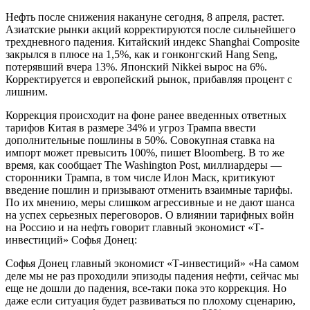
Нефть после снижения накануне сегодня, 8 апреля, растет.
Азиатские рынки акций корректируются после сильнейшего
трехдневного падения. Китайский индекс Shanghai Composite
закрылся в плюсе на 1,5%, как и гонконгский Hang Seng,
потерявший вчера 13%. Японский Nikkei вырос на 6%.
Корректируется и европейский рынок, прибавляя процент с
лишним.
Коррекция происходит на фоне ранее введенных ответных
тарифов Китая в размере 34% и угроз Трампа ввести
дополнительные пошлины в 50%. Совокупная ставка на
импорт может превысить 100%, пишет Bloomberg. В то же
время, как сообщает The Washington Post, миллиардеры —
сторонники Трампа, в том числе Илон Маск, критикуют
введение пошлин и призывают отменить взаимные тарифы.
По их мнению, меры слишком агрессивные и не дают шанса
на успех серьезных переговоров. О влиянии тарифных войн
на Россию и на нефть говорит главный экономист «Т-
инвестиций» Софья Донец:
Софья Донец главный экономист «Т-инвестиций» «На самом
деле мы не раз проходили эпизоды падения нефти, сейчас мы
еще не дошли до падения, все-таки пока это коррекция. Но
даже если ситуация будет развиваться по плохому сценарию,