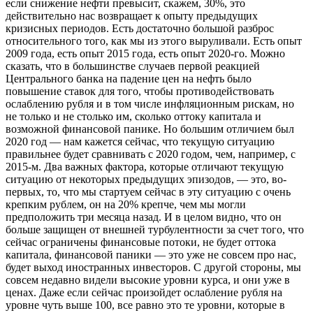
если снижение нефти превысит, скажем, 30%, это
действительно нас возвращает к опыту предыдущих
кризисных периодов. Есть достаточно большой разброс
относительного того, как мы из этого выруливали. Есть опыт
2009 года, есть опыт 2015 года, есть опыт 2020-го. Можно
сказать, что в большинстве случаев первой реакцией
Центрального банка на падение цен на нефть было
повышение ставок для того, чтобы противодействовать
ослаблению рубля и в том числе инфляционным рискам, но
не только и не столько им, сколько оттоку капитала и
возможной финансовой панике. Но большим отличием был
2020 год — нам кажется сейчас, что текущую ситуацию
правильнее будет сравнивать с 2020 годом, чем, например, с
2015-м. Два важных фактора, которые отличают текущую
ситуацию от некоторых предыдущих эпизодов, — это, во-
первых, то, что мы стартуем сейчас в эту ситуацию с очень
крепким рублем, он на 20% крепче, чем мы могли
предположить три месяца назад. И в целом видно, что он
больше защищен от внешней турбулентности за счет того, что
сейчас ограничены финансовые потоки, не будет оттока
капитала, финансовой паники — это уже не совсем про нас,
будет выход иностранных инвесторов. С другой стороны, мы
совсем недавно видели высокие уровни курса, и они уже в
ценах. Даже если сейчас произойдет ослабление рубля на
уровне чуть выше 100, все равно это те уровни, которые в