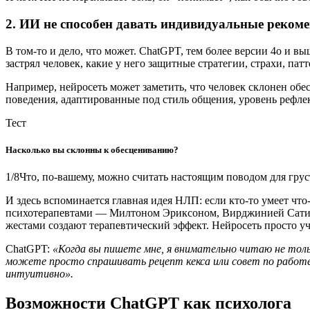
2. ИИ не способен давать индивидуальные реком
В том-то и дело, что может. ChatGPT, тем более версии 4о и в
застрял человек, какие у него защитные стратегии, страхи, па
Например, нейросеть может заметить, что человек склонен обе
поведения, адаптированные под стиль общения, уровень рефле
Тест
Насколько вы склонны к обесцениванию?
1/8Что, по-вашему, можно считать настоящим поводом для грус
И здесь вспоминается главная идея НЛП: если кто-то умеет ч
психотерапевтами — Милтоном Эриксоном, Вирджинией Сати
жестами создают терапевтический эффект. Нейросеть просто у
ChatGPT:
«Когда вы пишете мне, я внимательно читаю не тольк
можете просто спрашивать рецепт кекса или совет по работе, 
интуитивно».
Возможности ChatGPT как психолога