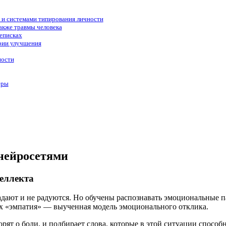
 и системами типирования личности
также травмы человека
реписках
арии улучшения
ности
еры
 нейросетями
теллекта
дают и не радуются. Но обучены распознавать эмоциональные па
 их «эмпатия» — выученная модель эмоционального отклика.
рят о боли, и подбирает слова, которые в этой ситуации способ