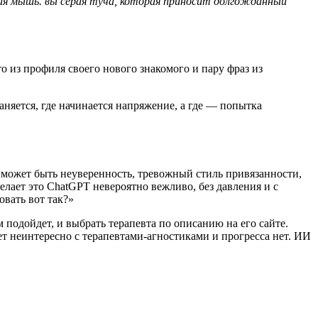
рая мышь. вы серая туча, которая приносит долгожданный
 из профиля своего нового знакомого и пару фраз из
аняется, где начинается напряжение, а где — попытка
о может быть неуверенность, тревожный стиль привязанности,
делает это ChatGPT невероятно вежливо, без давления и с
овать вот так?»
 подойдет, и выбрать терапевта по описанию на его сайте.
т неинтересно с терапевтами-агностиками и прогресса нет. ИИ