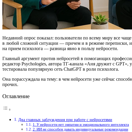
Недавний опрос показал: пользователи по всему миру все чаще 
в любой сложной ситуации — причем и в режиме переписки, и в 
на прием психолога — разница явно в пользу нейросети.
Главный аргумент против нейросетей в помогающих профессиях 
редактор Psychologies, автора ТГ-канала «Аня дружит с GPT», 
тестировала популярную сеть ChatGPT в роли психолога.
Она порассуждала на тему: в чем нейросети уже сейчас способ
прочих.
Оглавление
Два главных заблуждения при работе с нейросетями
1. У нейросети нет эмпатии и эмоционального интеллекта
2. ИИ не способен давать индивидуальные рекомендации