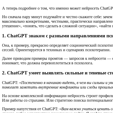
А теперь подробнее о том, что именно может нейросеть ChatGPT
Но сначала пару минут подумайте и честно скажите себе: заче
максимально конкретными, честными, практически направленны
утешение», «понять, что сделать в сложной ситуации», «найт
1. ChatGPT знаком с разными направлениями пс
Она, к примеру, прекрасно определяет соционический психотип
сессий. Ориентируется в техниках и сценариях психотерапии.
Далее приводим примеры промтов — запросов к нейросети — с к
понимает, что должна перевоплотиться в психолога.
2. ChatGPT умеет выявлять сильные и теневые ст
ChatGPT: «
Постепенно я начинаю видеть, в чем вы сильны и у
помогает заметить внутренние конфликты или следы прошлы
На основе комплексной информации нейросеть строит профиль
Или работы со страхами. Или стратегию поиска потенциальног
Пример напутствия от ChatGPT: «
Вам важно учиться ценить се