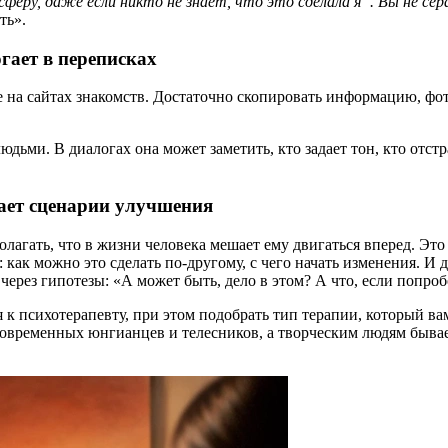
феру, даже если никто не знает, что это сделала я“. Вы не се
ть».
гает в переписках
на сайтах знакомств. Достаточно скопировать информацию, фото
ьми. В диалогах она может заметить, кто задает тон, кто отстр
гает сценарии улучшения
лагать, что в жизни человека мешает ему двигаться вперед. Эт
 как можно это сделать по-другому, с чего начать изменения. И 
ерез гипотезы: «А может быть, дело в этом? А что, если попроб
к психотерапевту, при этом подобрать тип терапии, который вам
овременных юнгианцев и телесников, а творческим людям бывае