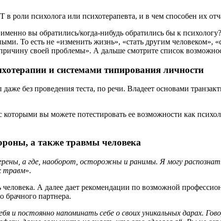
 в роли психолога или психотерапевта, и в чем способен их отч
м именно вы обратились/когда-нибудь обратились бы к психологу?
ми. То есть не «изменить жизнь», «стать другим человеком», «
и причину своей проблемы». А дальше смотрите список возможно
ихотерапии и системами типирования личности
 даже без проведения теста, по речи. Владеет основами транзак
оторыми вы можете потестировать ее возможности как психолога
ороны, а также травмы человека
верены, а где, наоборот, осторожны и ранимы. Я могу распозн
х травм
».
 человека. А далее дает рекомендации по возможной профессио
о брачного партнера.
бя и постоянно напоминать себе о своих уникальных дарах. Гов