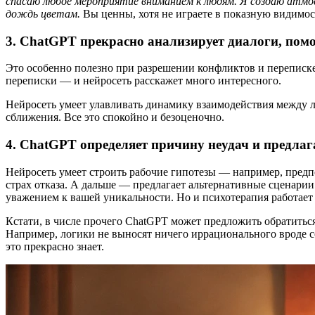
спасаю любое мероприятие вниманием к людям. Я создаю атмос
дождь цветам.
Вы ценны, хотя не играете в показную видимос
3. ChatGPT прекрасно анализирует диалоги, помо
Это особенно полезно при разрешении конфликтов и переписке 
переписки — и нейросеть расскажет много интересного.
Нейросеть умеет улавливать динамику взаимодействия между люд
сближения. Все это спокойно и безоценочно.
4. ChatGPT определяет причину неудач и предла
Нейросеть умеет строить рабочие гипотезы — например, предпо
страх отказа. А дальше — предлагает альтернативные сценарии:
уважением к вашей уникальности. Но и психотерапия работает ч
Кстати, в числе прочего ChatGPT может предложить обратиться 
Например, логики не выносят ничего иррационального вроде с
это прекрасно знает.