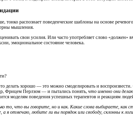
ендации
ыше, тонко распознает поведенческие шаблоны на основе речевого
ттерны мышления.
сценивать свои усилия. Или часто употребляет слово «должен» в
ксии, эмоциональное состояние человека.
ти?
то-то делать хорошо — это можно смоделировать и воспроизвест
р, Фрицем Перлзом — и пытались понять,
что именно они дел
чится моделям поведения успешных терапевтов и реакциям людей
о то, что вы говорите, но и как. Какие слова выбираете, как 
а я отмечаю, любите ли вы порядок или свободу, склонны к лог