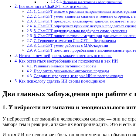
Насколько вы склонны к обесцениванию?
Возможности ChatGPT как психолога
1. ChatGPT знаком с разными направлениями психотерапии
2. ChatGPT умеет выявлять сильные и теневые стороны, а 
3. ChatGPT прекрасно анализирует диалоги, помогает в пе
4. ChatGPT определяет причину неудач и предлагает сцен
5. ChatGPT индивидуально подбирает слова утешения
6. ChatGPT пишет настрои и медитации для изменения лич
7. Терпение и эмпатия ChatGPT — безграничны
8. ChatGPT умеет работать с МАК-картами
9. ChatGPT помогает прорабатывать эмоциональные тригг
Итоги: в чем нейросеть может заменить психолога
Как оставаться востребованным психологом в век ИИ
Развивать навыки глубинной работы
Предлагать уникальные авторские подходы
Создавать продукты, которые ИИ не воспроизводит
Как психологу сделать ИИ своим помощником
Два главных заблуждения при работе с
1. У нейросети нет эмпатии и эмоционального ин
У нейросетей нет эмоций в человеческом смысле — они не стра
выбора тем и реакций, а также их воспроизводить. Это и есть
И хотя ИИ не переживает боль, он «понимает», как обычно гово