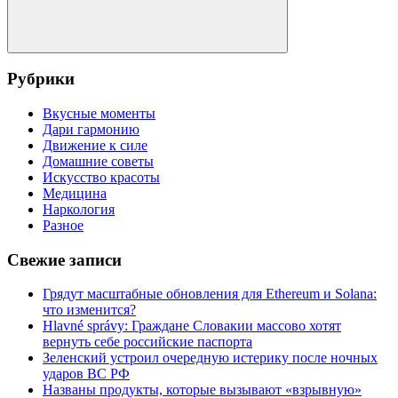
Поиск
Рубрики
Вкусные моменты
Дари гармонию
Движение к силе
Домашние советы
Искусство красоты
Медицина
Наркология
Разное
Свежие записи
Грядут масштабные обновления для Ethereum и Solana:
что изменится?
Hlavné správy: Граждане Словакии массово хотят
вернуть себе российские паспорта
Зеленский устроил очередную истерику после ночных
ударов ВС РФ
Названы продукты, которые вызывают «взрывную»