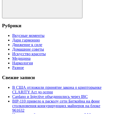
Поиск
Рубрики
Вкусные моменты
Дари гармонию
Движение к силе
Домашние советы
Искусство красоты
Медицина
Наркология
Разное
Свежие записи
В США отложили принятие закона о крипторынке
CLARITY Act до осени
Cardano и Injective объединились через IBC
BIP-110 привело к расколу сети Биткойна на фоне
столкновения конкурирующих майнеров на блоке
961632