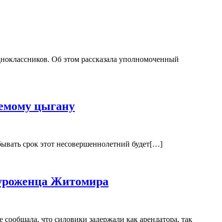
одноклассников. Об этом рассказала уполномоченный
немому цыгану
бывать срок этот несовершеннолетний будет[…]
 уроженца Житомира
сообщала, что силовики задержали как арендатора, так