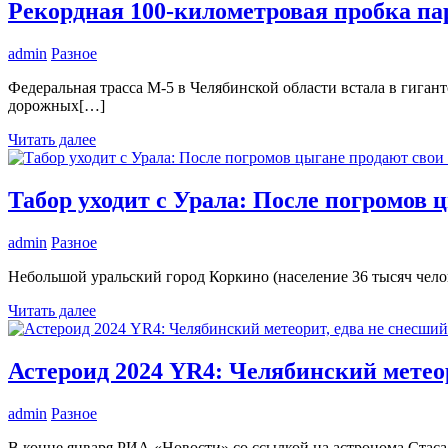
Рекордная 100-километровая пробка па
admin
Разное
Федеральная трасса М-5 в Челябинской области встала в гиган
дорожных[…]
Читать далее
Табор уходит с Урала: После погромов 
admin
Разное
Небольшой уральский город Коркино (население 36 тысяч челов
Читать далее
Астероид 2024 YR4: Челябинский метео
admin
Разное
В конце января РИА «Новости» со ссылкой на астронома Стаса