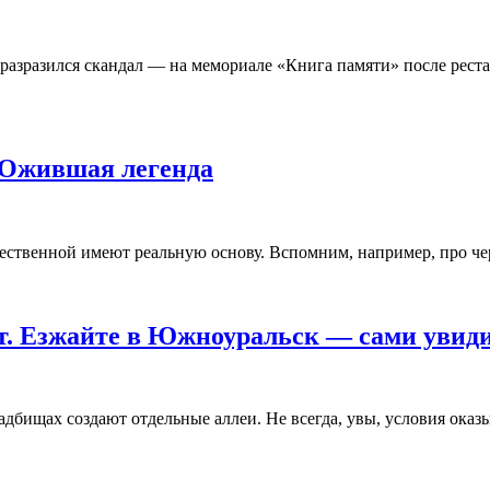
азразился скандал — на мемориале «Книга памяти» после рестав
 Ожившая легенда
ественной имеют реальную основу. Вспомним, например, про че
т. Езжайте в Южноуральск — сами увид
ладбищах создают отдельные аллеи. Не всегда, увы, условия ок