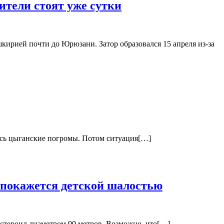
ители стоят уже сутки
шкирией почти до Юрюзани. Затор образовался 15 апреля из-за
лись цыганские погромы. Потом ситуация[…]
, покажется детской шалостью
астероид диаметром 90 метров. Возможно, что[…]