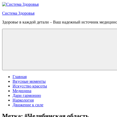
Перейти
к
Система Здоровья
содержимому
Здоровье в каждой детали – Ваш надежный источник медицин
Меню
Главная
Вкусные моменты
Искусство красоты
Медицина
Дари гармонию
Наркология
Движение к силе
Метка:
#Челябинская область