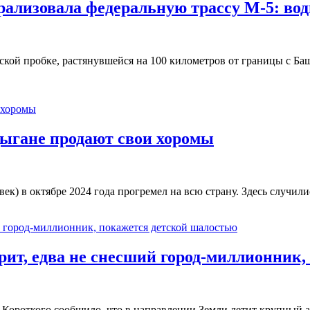
рализовала федеральную трассу М-5: вод
тской пробке, растянувшейся на 100 километров от границы с Ба
цыгане продают свои хоромы
ек) в октябре 2024 года прогремел на всю страну. Здесь случи
рит, едва не снесший город-миллионник
 Короткого сообщило, что в направлении Земли летит крупный 