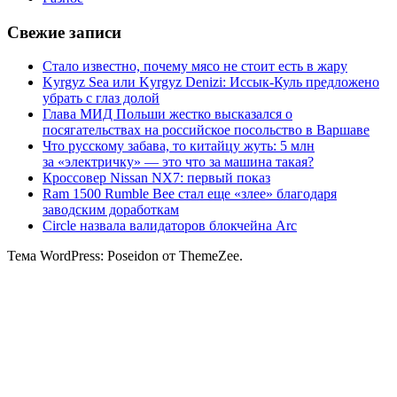
Свежие записи
Стало известно, почему мясо не стоит есть в жару
Kyrgyz Sea или Kyrgyz Denizi: Иссык-Куль предложено
убрать с глаз долой
Глава МИД Польши жестко высказался о
посягательствах на российское посольство в Варшаве
Что русскому забава, то китайцу жуть: 5 млн
за «электричку» — это что за машина такая?
Кроссовер Nissan NX7: первый показ
Ram 1500 Rumble Bee стал еще «злее» благодаря
заводским доработкам
Circle назвала валидаторов блокчейна Arc
Тема WordPress: Poseidon от ThemeZee.