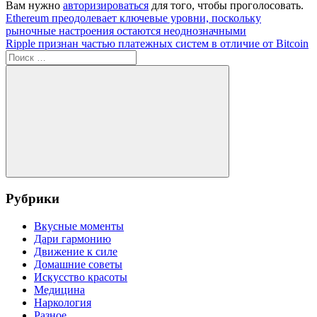
Вам нужно
авторизироваться
для того, чтобы проголосовать.
Навигация
Предыдущая
Ethereum преодолевает ключевые уровни, поскольку
запись:
рыночные настроения остаются неоднозначными
по
Следующая
Ripple признан частью платежных систем в отличие от Bitcoin
записям
запись:
Поиск
для:
Поиск
Рубрики
Вкусные моменты
Дари гармонию
Движение к силе
Домашние советы
Искусство красоты
Медицина
Наркология
Разное