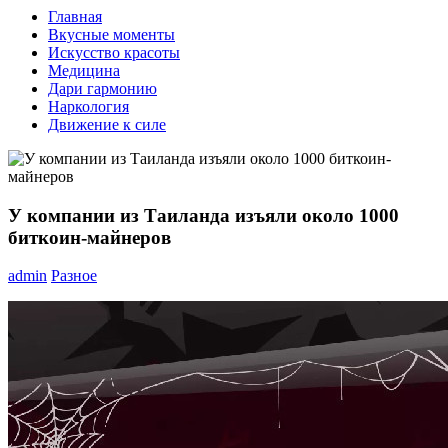
Главная
Вкусные моменты
Искусство красоты
Медицина
Дари гармонию
Наркология
Движение к силе
У компании из Таиланда изъяли около 1000
биткоин-майнеров
admin
Разное