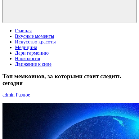
Главная
Вкусные моменты
Искусство красоты
Медицина
Дари гармонию
Наркология
Движение к силе
Топ мемкоинов, за которыми стоит следить
сегодня
admin
Разное