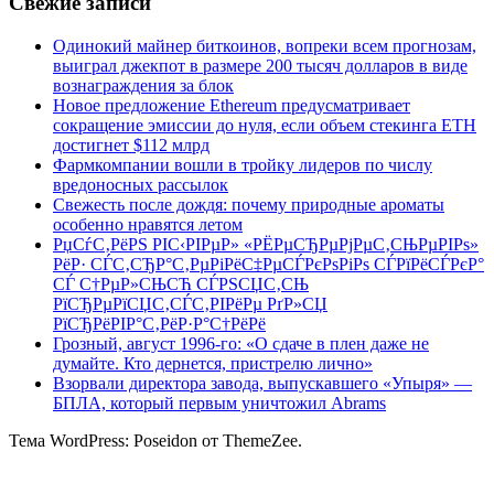
Свежие записи
Одинокий майнер биткоинов, вопреки всем прогнозам,
выиграл джекпот в размере 200 тысяч долларов в виде
вознаграждения за блок
Новое предложение Ethereum предусматривает
сокращение эмиссии до нуля, если объем стекинга ETH
достигнет $112 млрд
Фармкомпании вошли в тройку лидеров по числу
вредоносных рассылок
Свежесть после дождя: почему природные ароматы
особенно нравятся летом
РџСѓС‚РёРЅ РІС‹РІРµР» «РЁРµСЂРµРјРµС‚СЊРµРІРѕ»
РёР· СЃС‚СЂР°С‚РµРіРёС‡РµСЃРєРѕРіРѕ СЃРїРёСЃРєР°
СЃ С†РµР»СЊСЋ СЃРЅСЏС‚СЊ
РїСЂРµРїСЏС‚СЃС‚РІРёРµ РґР»СЏ
РїСЂРёРІР°С‚РёР·Р°С†РёРё
Грозный, август 1996-го: «О сдаче в плен даже не
думайте. Кто дернется, пристрелю лично»
Взорвали директора завода, выпускавшего «Упыря» —
БПЛА, который первым уничтожил Abrams
Тема WordPress: Poseidon от ThemeZee.