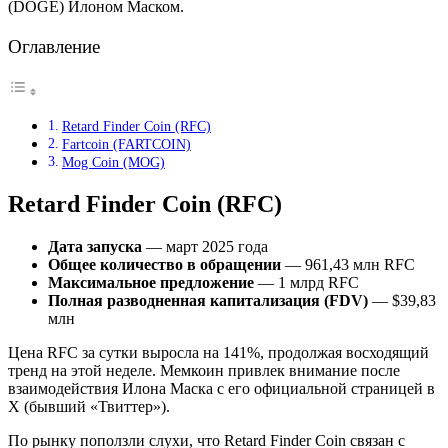
(DOGE) Илоном Маском.
Оглавление
Retard Finder Coin (RFC)
Fartcoin (FARTCOIN)
Mog Coin (MOG)
Retard Finder Coin (RFC)
Дата запуска
— март 2025 года
Общее количество в обращении
— 961,43 млн RFC
Максимальное предложение
— 1 млрд RFC
Полная разводненная капитализация (FDV)
— $39,83
млн
Цена RFC за сутки выросла на 141%, продолжая восходящий
тренд на этой неделе. Мемкоин привлек внимание после
взаимодействия Илона Маска с его официальной страницей в
X (бывший «Твиттер»).
По рынку поползли слухи, что Retard Finder Coin связан с