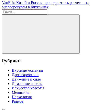
по
Следующая
VanEck: Китай и Россия проводят часть расчетов за
записям
запись:
энергоресурсы в биткоинах
Поиск
для:
Поиск
Рубрики
Вкусные моменты
Дари гармонию
Движение к силе
Домашние советы
Искусство красоты
Медицина
Наркология
Разное