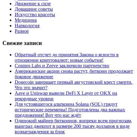
Движение к силе
Домашние советы
Искусство красоты
Медицина
Наркология
Разное
Свежие записи
Обратный отсчет до принятия Закона о ясности в
отношении криптовалют: новые события!
Cosmos Labs и Zeeve заключили партнерство
Американские акции снова растут, биткоин продолжает
боковое движение
Dogecoin завершает первый августовский крест смерти.
Что это значит?
Aave и Uniswap вывели DeFi X Layer от OKX на
рекордные уровни
Для устоявшегося альткоина Solana (SOL) грядут
исторические перемены! Подготовлены два важных
предложения! Вот что нас ждёт
Одинокий майнер биткоинов, вопреки всем прогнозам,
выиграл джекпот в размере 200 тысяч долларов в виде
вознаграждения за блок