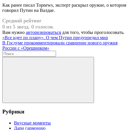
Как ранее писал Topnews, эксперт раскрыл оружие, о котором
говорил Путин на Валдае.
Средний рейтинг
0 из 5 звезд. 0 голосов.
Вам нужно
авторизироваться
для того, чтобы проголосовать.
Навигация
Предыдущая
«Все идет по плану». О чем Путин предупредил мир
запись:
Следующая
В Госдуме прокомментировали сравнение нового оружия
по
запись:
России с «Орешником»
записям
Поиск
для:
Поиск
Рубрики
Вкусные моменты
Дари гармонию