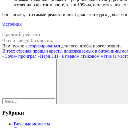
«зелени» о кратном росте, как в 1998-м, останутся пока м
Он считает, что самый реалистичный диапазон курса доллара в 
Источник
Средний рейтинг
0 из 5 звезд. 0 голосов.
Вам нужно
авторизироваться
для того, чтобы проголосовать.
Навигация
Предыдущая
В трех странах прошли аресты подозреваемых в биткоин-вымог
запись:
Следующая
«Сочи» проиграл «Пари НН» в первом стыковом матче за место
по
запись:
Поиск
записям
для:
Поиск
Рубрики
Вкусные моменты