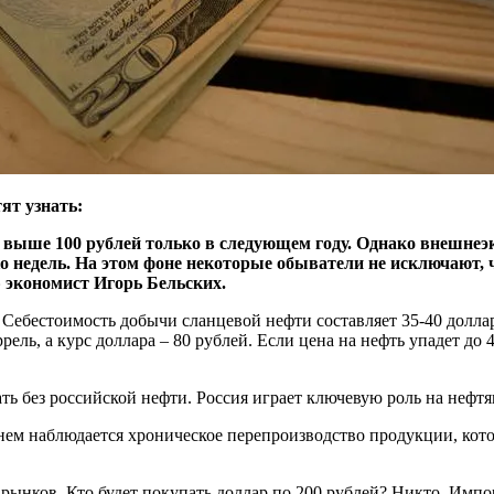
ят узнать:
ь выше 100 рублей только в следующем году. Однако внешнеэ
о недель. На этом фоне некоторые обыватели не исключают, 
» экономист Игорь Бельских.
 Себестоимость добычи сланцевой нефти составляет 35-40 доллар
рель, а курс доллара – 80 рублей. Если цена на нефть упадет до 
ть без российской нефти. Россия играет ключевую роль на нефт
ем наблюдается хроническое перепроизводство продукции, кото
ынков. Кто будет покупать доллар по 200 рублей? Никто. Импор