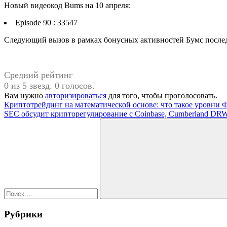
Новый видеокод Bums на 10 апреля:
Episode 90 : 33547
Следующий вызов в рамках бонусных активностей Бумс последу
Средний рейтинг
0 из 5 звезд. 0 голосов.
Вам нужно
авторизироваться
для того, чтобы проголосовать.
Навигация
Предыдущая
Криптотрейдинг на математической основе: что такое уровни 
запись:
Следующая
SEC обсудит крипторегулирование с Coinbase, Cumberland DRW
по
запись:
Поиск
записям
для:
Поиск
Рубрики