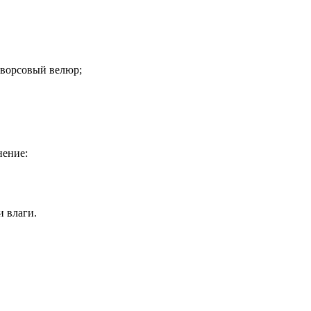
оворсовый велюр;
нение:
и влаги.