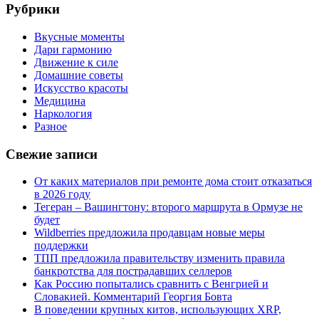
Рубрики
Вкусные моменты
Дари гармонию
Движение к силе
Домашние советы
Искусство красоты
Медицина
Наркология
Разное
Свежие записи
От каких материалов при ремонте дома стоит отказаться
в 2026 году
Тегеран – Вашингтону: второго маршрута в Ормузе не
будет
Wildberries предложила продавцам новые меры
поддержки
ТПП предложила правительству изменить правила
банкротства для пострадавших селлеров
Как Россию попытались сравнить с Венгрией и
Словакией. Комментарий Георгия Бовта
В поведении крупных китов, использующих XRP,