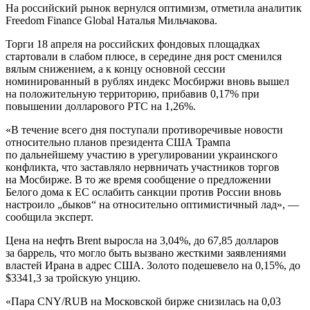
На российский рынок вернулся оптимизм, отметила аналитик
Freedom Finance Global Наталья Мильчакова.
Торги 18 апреля на российских фондовых площадках
стартовали в слабом плюсе, в середине дня рост сменился
вялым снижением, а к концу основной сессии
номинированный в рублях индекс Мосбиржи вновь вышел
на положительную территорию, прибавив 0,17% при
повышении долларового РТС на 1,26%.
«В течение всего дня поступали противоречивые новости
относительно планов президента США Трампа
по дальнейшему участию в урегулировании украинского
конфликта, что заставляло нервничать участников торгов
на Мосбирже. В то же время сообщение о предложении
Белого дома к ЕС ослабить санкции против России вновь
настроило „быков“ на относительно оптимистичный лад», —
сообщила эксперт.
Цена на нефть Brent выросла на 3,04%, до 67,85 долларов
за баррель, что могло быть вызвано жесткими заявлениями
властей Ирана в адрес США. Золото подешевело на 0,15%, до
$3341,3 за тройскую унцию.
«Пара CNY/RUB на Московской бирже снизилась на 0,03