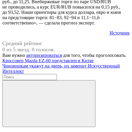
руб., до 11,25. Внебиржевые торги по паре USD/RUB
не проводились, а курс EUR/RUB повысился на 0,15 руб.,
до 93,52. Наши ориентиры для курса доллара, евро и юаня
на предстоящие торги: 81−83, 92−94 и 11,1−11,6
соответственно», — сделала прогноз эксперт.
Источник
Средний рейтинг
0 из 5 звезд. 0 голосов.
Вам нужно
авторизироваться
для того, чтобы проголосовать.
Навигация
Предыдущая
#Курс
Кроссовер Mazda EZ-60 представлен в Китае
запись:
Следующая
доллара
Чиновникам укажут на дверь, их заменит Искусственный
по
запись:
Интеллект
записям
Поиск
для:
Поиск