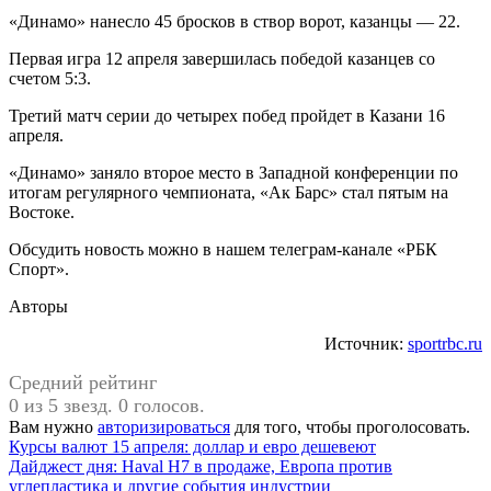
«Динамо» нанесло 45 бросков в створ ворот, казанцы — 22.
Первая игра 12 апреля завершилась победой казанцев со
счетом 5:3.
Третий матч серии до четырех побед пройдет в Казани 16
апреля.
«Динамо» заняло второе место в Западной конференции по
итогам регулярного чемпионата, «Ак Барс» стал пятым на
Востоке.
Обсудить новость можно в нашем телеграм-канале «РБК
Спорт».
Авторы
Источник:
sportrbc.ru
Средний рейтинг
0 из 5 звезд. 0 голосов.
Вам нужно
авторизироваться
для того, чтобы проголосовать.
Навигация
Предыдущая
Курсы валют 15 апреля: доллар и евро дешевеют
запись:
Следующая
Дайджест дня: Haval H7 в продаже, Европа против
по
запись:
углепластика и другие события индустрии