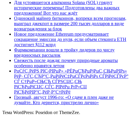
Для устоявшегося альткоина Solana (SOL) грядут
исторические перемены! Подготовлены два важных
предложения! Вот что нас ждёт
Одинокий майнер биткоинов, вопреки всем прогнозам,
выиграл джекпот в размере 200 тысяч долларов в виде
вознаграждения за блок
Новое предложение Ethereum предусматривает
сокращение эмиссии до нуля, если объем стекинга ETH
достигнет $112 млрд
Фармкомпании вошли в тройку лидеров по числу
вредоносных рассылок
Свежесть после дождя: почему природные ароматы
особенно нравятся летом
РџСѓС‚РёРЅ РІС‹РІРµР» «РЁРµСЂРµРјРµС‚СЊРµРІРѕ»
РёР· СЃС‚СЂР°С‚РµРіРёС‡РµСЃРєРѕРіРѕ СЃРїРёСЃРєР°
СЃ С†РµР»СЊСЋ СЃРЅСЏС‚СЊ
РїСЂРµРїСЏС‚СЃС‚РІРёРµ РґР»СЏ
РїСЂРёРІР°С‚РёР·Р°С†РёРё
Грозный, август 1996-го: «О сдаче в плен даже не
думайте. Кто дернется, пристрелю лично»
Тема WordPress: Poseidon от ThemeZee.